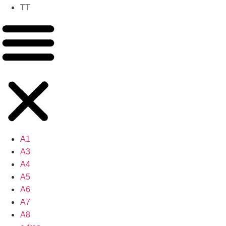
TT
A1
A3
A4
A5
A6
A7
A8