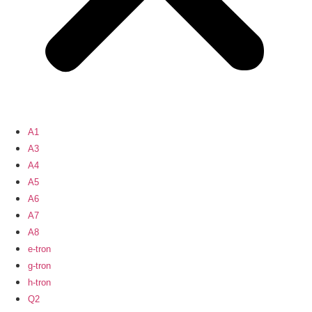
A1
A3
A4
A5
A6
A7
A8
e-tron
g-tron
h-tron
Q2