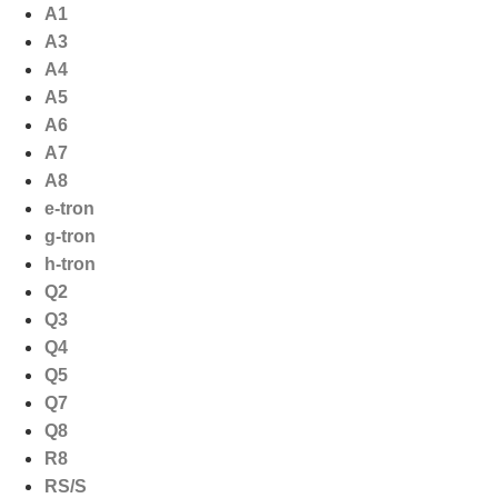
Ga
A1
naar
A3
de
A4
inhoud
A5
A6
A7
A8
e-tron
g-tron
h-tron
Q2
Q3
Q4
Q5
Q7
Q8
R8
RS/S