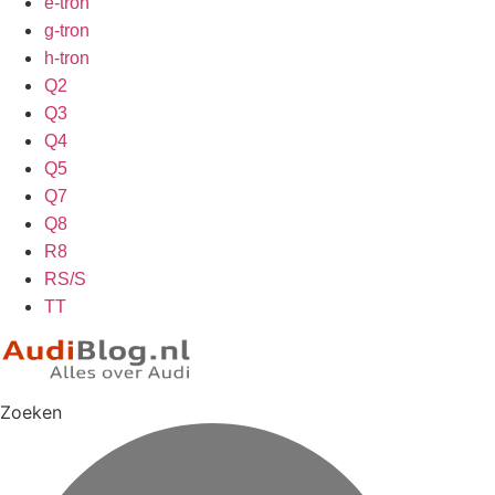
e-tron
g-tron
h-tron
Q2
Q3
Q4
Q5
Q7
Q8
R8
RS/S
TT
Zoeken