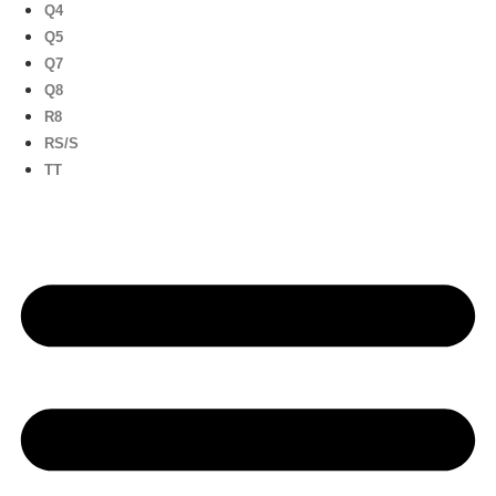
Q4
Q5
Q7
Q8
R8
RS/S
TT