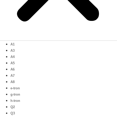
A1
A3
A4
A5
A6
A7
A8
e-tron
g-tron
h-tron
Q2
Q3