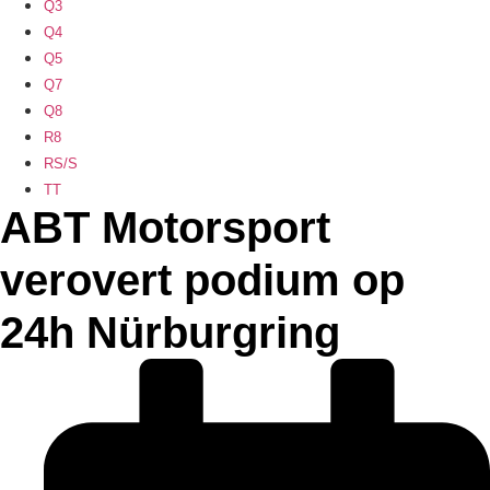
Q3
Q4
Q5
Q7
Q8
R8
RS/S
TT
ABT Motorsport
verovert podium op
24h Nürburgring