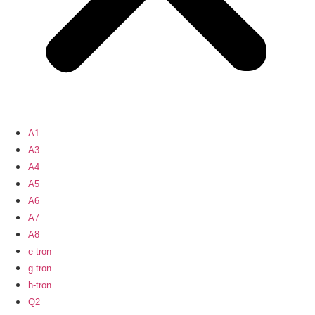
A1
A3
A4
A5
A6
A7
A8
e-tron
g-tron
h-tron
Q2