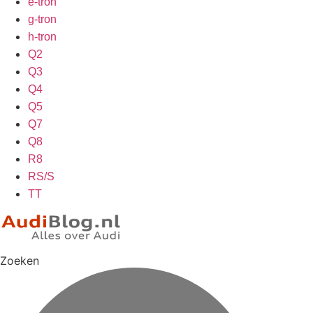
e-tron
g-tron
h-tron
Q2
Q3
Q4
Q5
Q7
Q8
R8
RS/S
TT
Zoeken