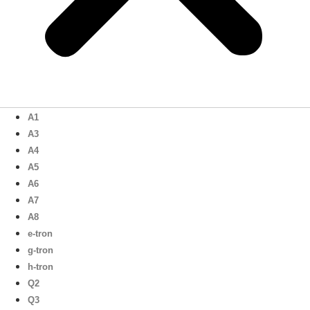
A1
A3
A4
A5
A6
A7
A8
e-tron
g-tron
h-tron
Q2
Q3