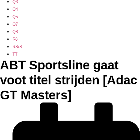
Q3
Q4
Q5
Q7
Q8
R8
RS/S
TT
ABT Sportsline gaat
voot titel strijden [Adac
GT Masters]