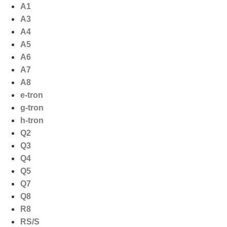
Ga
A1
naar
A3
de
A4
inhoud
A5
A6
A7
A8
e-tron
g-tron
h-tron
Q2
Q3
Q4
Q5
Q7
Q8
R8
RS/S