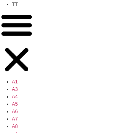
TT
A1
A3
A4
A5
A6
A7
A8