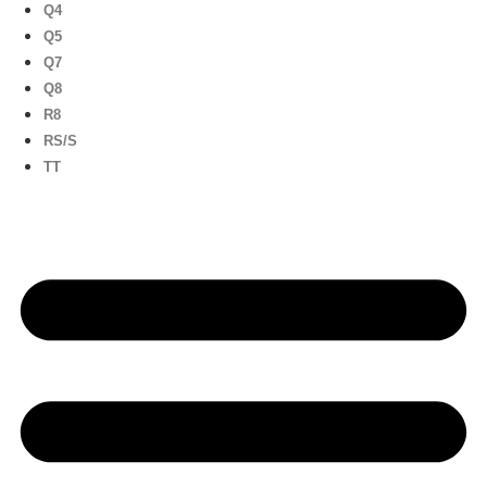
Q4
Q5
Q7
Q8
R8
RS/S
TT