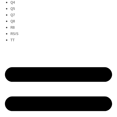
Q4
Q5
Q7
Q8
R8
RS/S
TT