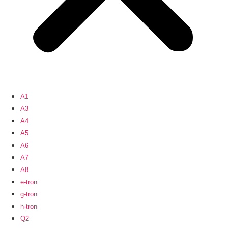
A1
A3
A4
A5
A6
A7
A8
e-tron
g-tron
h-tron
Q2