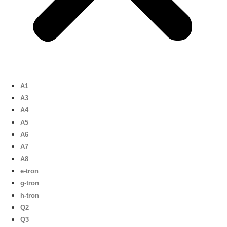
A1
A3
A4
A5
A6
A7
A8
e-tron
g-tron
h-tron
Q2
Q3