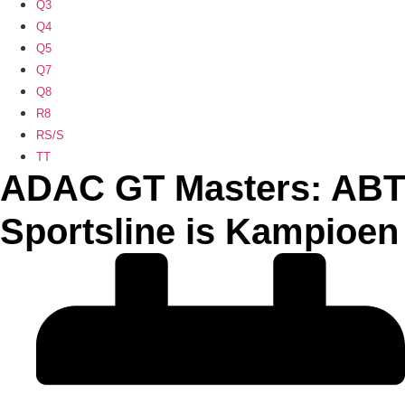
Q3
Q4
Q5
Q7
Q8
R8
RS/S
TT
ADAC GT Masters: ABT
Sportsline is Kampioen