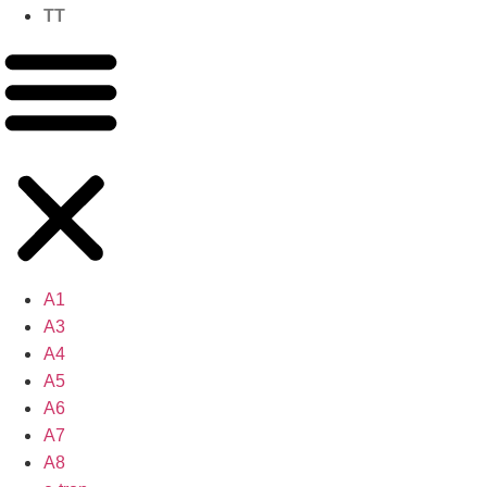
TT
A1
A3
A4
A5
A6
A7
A8