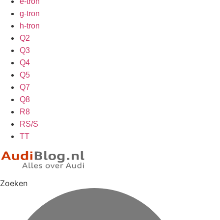
e-tron
g-tron
h-tron
Q2
Q3
Q4
Q5
Q7
Q8
R8
RS/S
TT
Zoeken