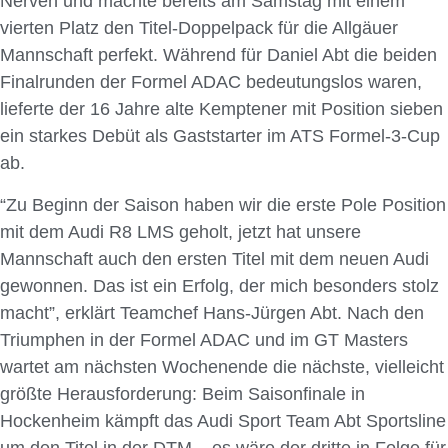
Nerven und machte bereits am Samstag mit einem
vierten Platz den Titel-Doppelpack für die Allgäuer
Mannschaft perfekt. Während für Daniel Abt die beiden
Finalrunden der Formel ADAC bedeutungslos waren,
lieferte der 16 Jahre alte Kemptener mit Position sieben
ein starkes Debüt als Gaststarter im ATS Formel-3-Cup
ab.
“Zu Beginn der Saison haben wir die erste Pole Position
mit dem Audi R8 LMS geholt, jetzt hat unsere
Mannschaft auch den ersten Titel mit dem neuen Audi
gewonnen. Das ist ein Erfolg, der mich besonders stolz
macht”, erklärt Teamchef Hans-Jürgen Abt. Nach den
Triumphen in der Formel ADAC und im GT Masters
wartet am nächsten Wochenende die nächste, vielleicht
größte Herausforderung: Beim Saisonfinale in
Hockenheim kämpft das Audi Sport Team Abt Sportsline
um den Titel in der DTM – es wäre der dritte in Folge für