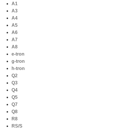
Ga
A1
naar
A3
de
A4
inhoud
A5
A6
A7
A8
e-tron
g-tron
h-tron
Q2
Q3
Q4
Q5
Q7
Q8
R8
RS/S