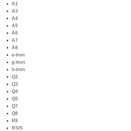
Ga
A1
naar
A3
de
A4
inhoud
A5
A6
A7
A8
e-tron
g-tron
h-tron
Q2
Q3
Q4
Q5
Q7
Q8
R8
RS/S