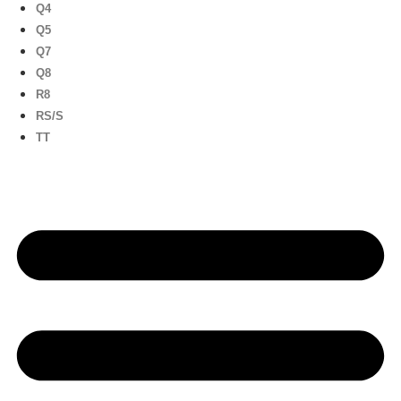
Q4
Q5
Q7
Q8
R8
RS/S
TT