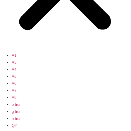
A1
A3
A4
A5
A6
A7
A8
e-tron
g-tron
h-tron
Q2