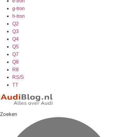
e-tron
g-tron
h-tron
Q2
Q3
Q4
Q5
Q7
Q8
R8
RS/S
TT
Zoeken