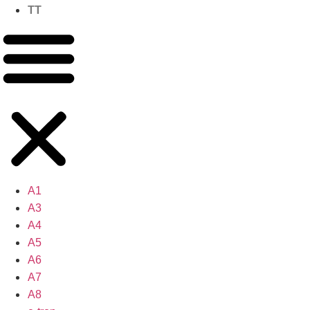
TT
A1
A3
A4
A5
A6
A7
A8