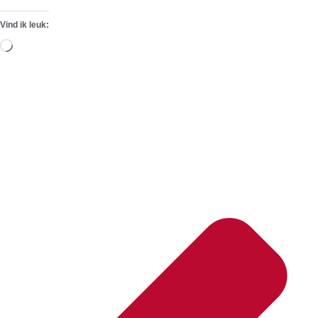
Vind ik leuk:
Aan
het
laden...