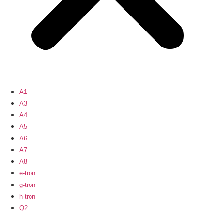
A1
A3
A4
A5
A6
A7
A8
e-tron
g-tron
h-tron
Q2