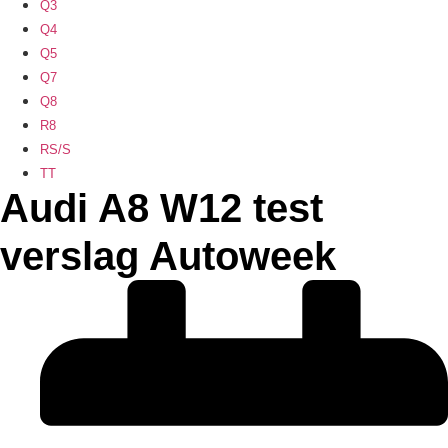
Q3
Q4
Q5
Q7
Q8
R8
RS/S
TT
Audi A8 W12 test
verslag Autoweek