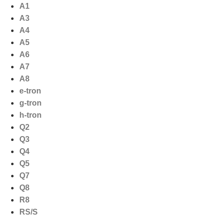
Ga
A1
naar
A3
de
A4
inhoud
A5
A6
A7
A8
e-tron
g-tron
h-tron
Q2
Q3
Q4
Q5
Q7
Q8
R8
RS/S