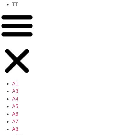
TT
A1
A3
A4
A5
A6
A7
A8