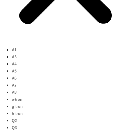
A1
A3
A4
A5
A6
A7
A8
e-tron
g-tron
h-tron
Q2
Q3