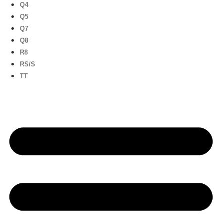
Q4
Q5
Q7
Q8
R8
RS/S
TT