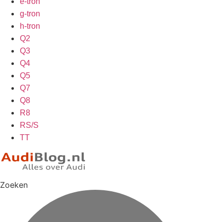
e-tron
g-tron
h-tron
Q2
Q3
Q4
Q5
Q7
Q8
R8
RS/S
TT
Zoeken