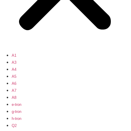
A1
A3
A4
A5
A6
A7
A8
e-tron
g-tron
h-tron
Q2