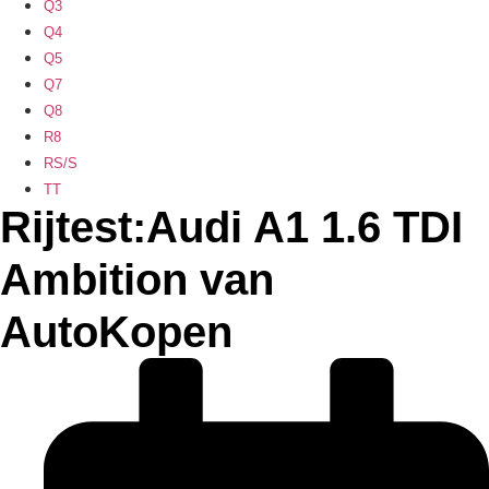
Q3
Q4
Q5
Q7
Q8
R8
RS/S
TT
Rijtest:Audi A1 1.6 TDI
Ambition van
AutoKopen