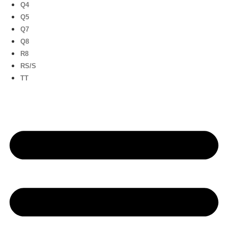
Q4
Q5
Q7
Q8
R8
RS/S
TT