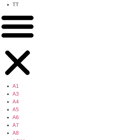
TT
A1
A3
A4
A5
A6
A7
A8