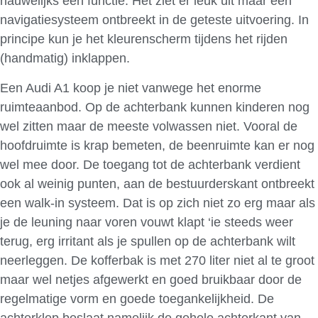
nauwelijks een functie. Het ziet er leuk uit maar een
navigatiesysteem ontbreekt in de geteste uitvoering. In
principe kun je het kleurenscherm tijdens het rijden
(handmatig) inklappen.
Een Audi A1 koop je niet vanwege het enorme
ruimteaanbod. Op de achterbank kunnen kinderen nog
wel zitten maar de meeste volwassen niet. Vooral de
hoofdruimte is krap bemeten, de beenruimte kan er nog
wel mee door. De toegang tot de achterbank verdient
ook al weinig punten, aan de bestuurderskant ontbreekt
een walk-in systeem. Dat is op zich niet zo erg maar als
je de leuning naar voren vouwt klapt ‘ie steeds weer
terug, erg irritant als je spullen op de achterbank wilt
neerleggen. De kofferbak is met 270 liter niet al te groot
maar wel netjes afgewerkt en goed bruikbaar door de
regelmatige vorm en goede toegankelijkheid. De
achterklep beslaat namelijk de gehele achterkant van