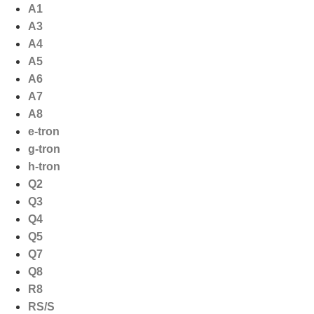
Ga
A1
naar
A3
de
A4
inhoud
A5
A6
A7
A8
e-tron
g-tron
h-tron
Q2
Q3
Q4
Q5
Q7
Q8
R8
RS/S