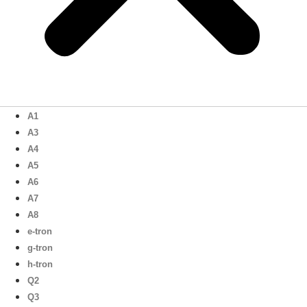
A1
A3
A4
A5
A6
A7
A8
e-tron
g-tron
h-tron
Q2
Q3