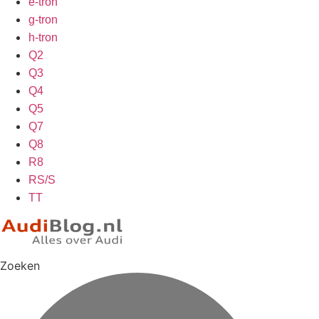
e-tron
g-tron
h-tron
Q2
Q3
Q4
Q5
Q7
Q8
R8
RS/S
TT
Zoeken