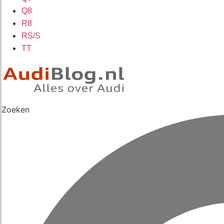
Q8
R8
RS/S
TT
Zoeken