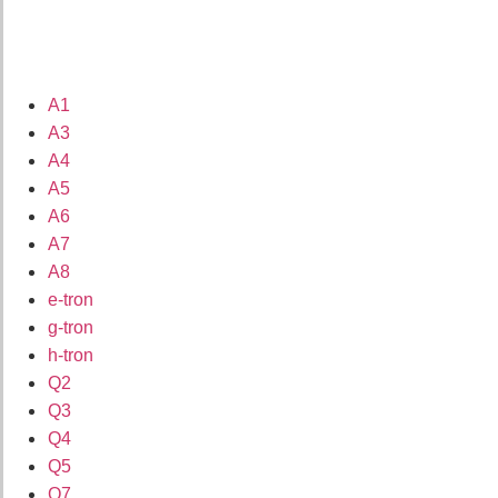
A1
A3
A4
A5
A6
A7
A8
e-tron
g-tron
h-tron
Q2
Q3
Q4
Q5
Q7