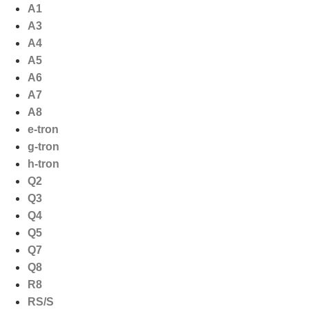
Ga
A1
naar
A3
de
A4
inhoud
A5
A6
A7
A8
e-tron
g-tron
h-tron
Q2
Q3
Q4
Q5
Q7
Q8
R8
RS/S