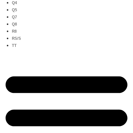
Q4
Q5
Q7
Q8
R8
RS/S
TT