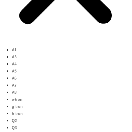
A1
A3
A4
A5
A6
A7
A8
e-tron
g-tron
h-tron
Q2
Q3