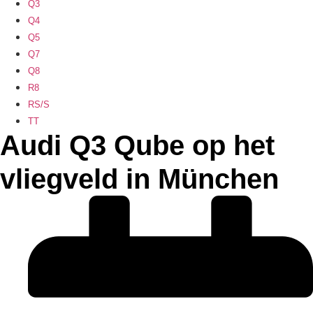
Q3
Q4
Q5
Q7
Q8
R8
RS/S
TT
Audi Q3 Qube op het
vliegveld in München