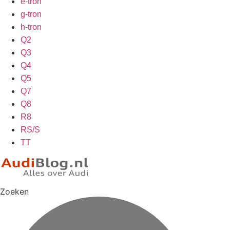
e-tron
g-tron
h-tron
Q2
Q3
Q4
Q5
Q7
Q8
R8
RS/S
TT
Zoeken