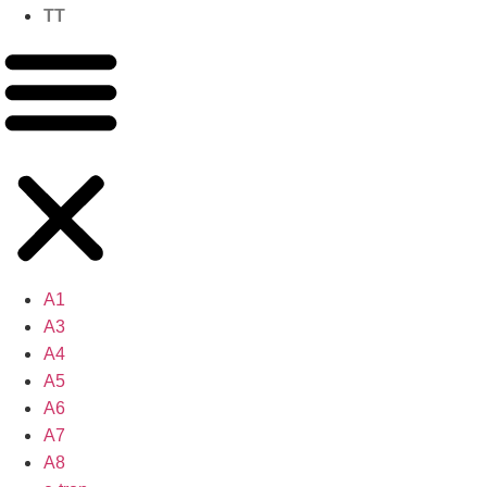
TT
A1
A3
A4
A5
A6
A7
A8