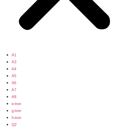
A1
A3
A4
A5
A6
A7
A8
e-tron
g-tron
h-tron
Q2