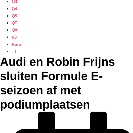
Q3
Q4
Q5
Q7
Q8
R8
RS/S
TT
Audi en Robin Frijns
sluiten Formule E-
seizoen af met
podiumplaatsen