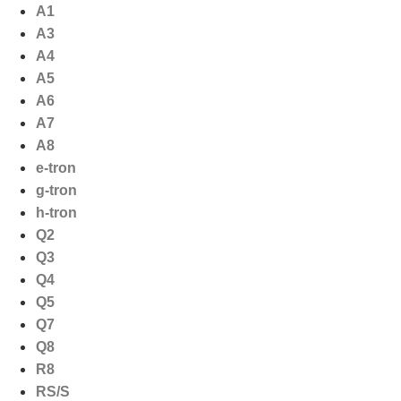
Ga
A1
naar
A3
de
A4
inhoud
A5
A6
A7
A8
e-tron
g-tron
h-tron
Q2
Q3
Q4
Q5
Q7
Q8
R8
RS/S