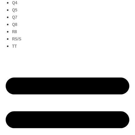
Q4
Q5
Q7
Q8
R8
RS/S
TT