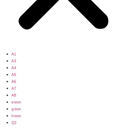
A1
A3
A4
A5
A6
A7
A8
e-tron
g-tron
h-tron
Q2