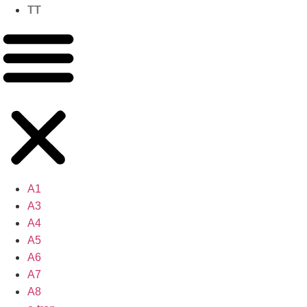
TT
A1
A3
A4
A5
A6
A7
A8