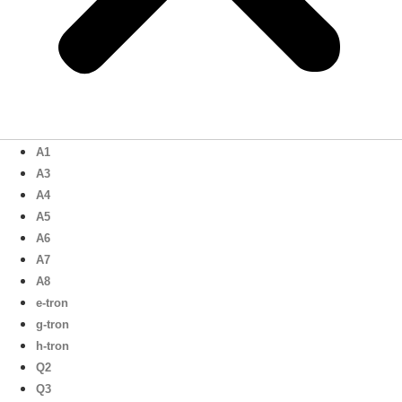
A1
A3
A4
A5
A6
A7
A8
e-tron
g-tron
h-tron
Q2
Q3