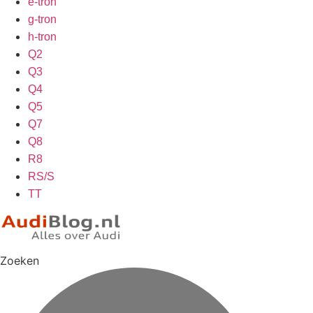
e-tron
g-tron
h-tron
Q2
Q3
Q4
Q5
Q7
Q8
R8
RS/S
TT
Zoeken