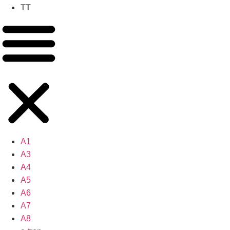
TT
A1
A3
A4
A5
A6
A7
A8