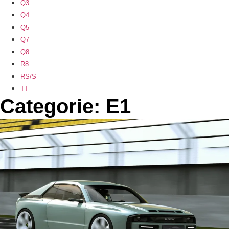
Q3
Q4
Q5
Q7
Q8
R8
RS/S
TT
Categorie: E1