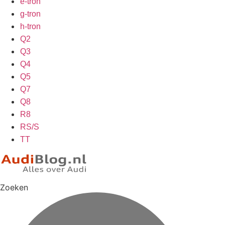
e-tron
g-tron
h-tron
Q2
Q3
Q4
Q5
Q7
Q8
R8
RS/S
TT
Zoeken