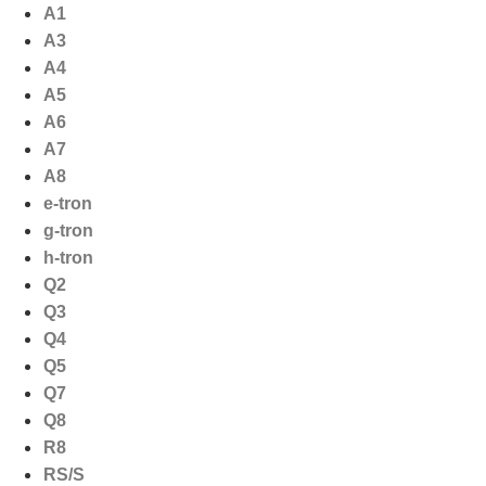
Ga
A1
naar
A3
de
A4
inhoud
A5
A6
A7
A8
e-tron
g-tron
h-tron
Q2
Q3
Q4
Q5
Q7
Q8
R8
RS/S