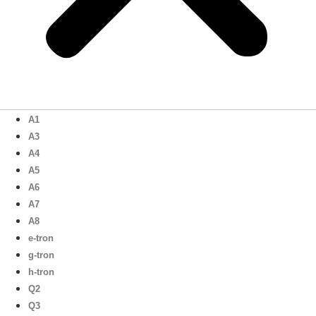
A1
A3
A4
A5
A6
A7
A8
e-tron
g-tron
h-tron
Q2
Q3