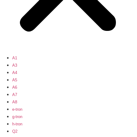
A1
A3
A4
A5
A6
A7
A8
e-tron
g-tron
h-tron
Q2