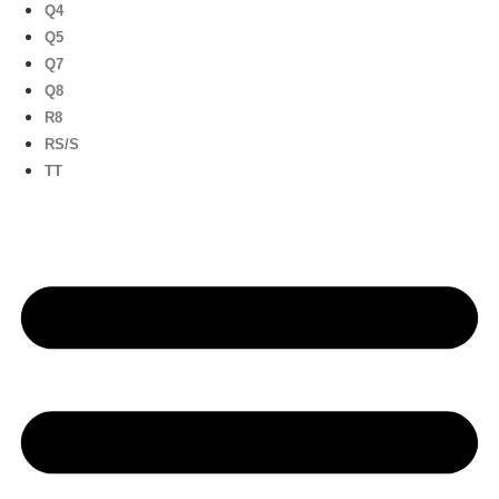
Q4
Q5
Q7
Q8
R8
RS/S
TT