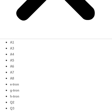
A1
A3
A4
A5
A6
A7
A8
e-tron
g-tron
h-tron
Q2
Q3