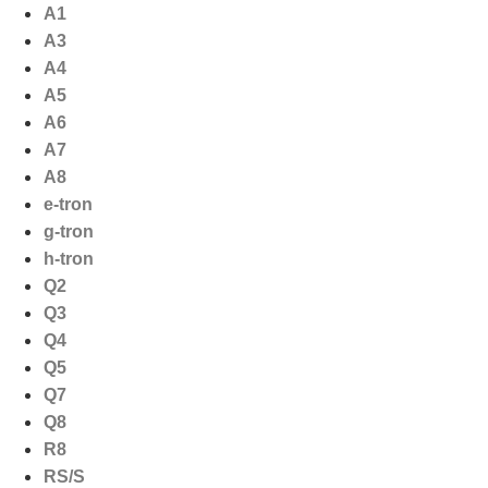
Ga
A1
naar
A3
de
A4
inhoud
A5
A6
A7
A8
e-tron
g-tron
h-tron
Q2
Q3
Q4
Q5
Q7
Q8
R8
RS/S