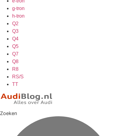
e-tron
g-tron
h-tron
Q2
Q3
Q4
Q5
Q7
Q8
R8
RS/S
TT
Zoeken