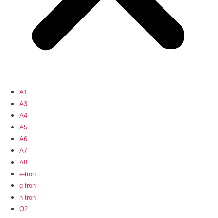
A1
A3
A4
A5
A6
A7
A8
e-tron
g-tron
h-tron
Q2