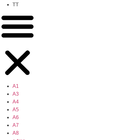
TT
A1
A3
A4
A5
A6
A7
A8