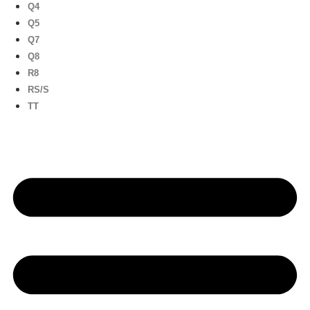
Q4
Q5
Q7
Q8
R8
RS/S
TT