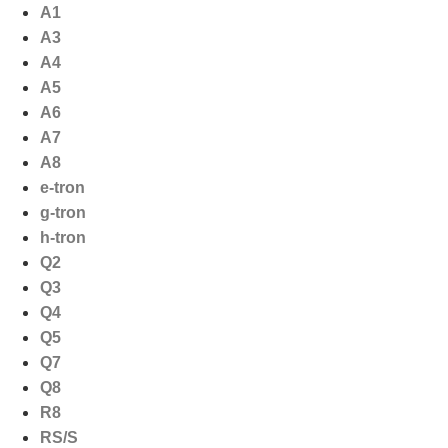
Ga
A1
naar
A3
de
A4
inhoud
A5
A6
A7
A8
e-tron
g-tron
h-tron
Q2
Q3
Q4
Q5
Q7
Q8
R8
RS/S