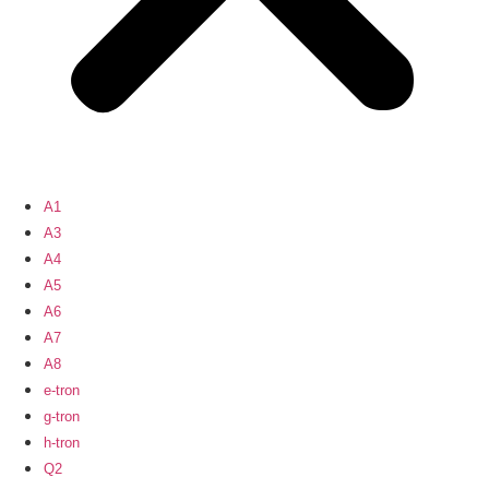
A1
A3
A4
A5
A6
A7
A8
e-tron
g-tron
h-tron
Q2