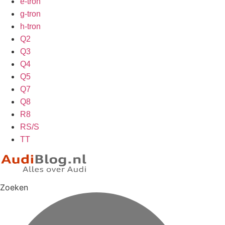
e-tron
g-tron
h-tron
Q2
Q3
Q4
Q5
Q7
Q8
R8
RS/S
TT
Zoeken