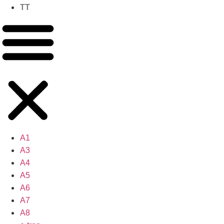
TT
A1
A3
A4
A5
A6
A7
A8