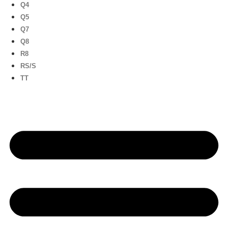
Q4
Q5
Q7
Q8
R8
RS/S
TT