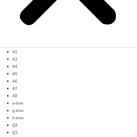
A1
A3
A4
A5
A6
A7
A8
e-tron
g-tron
h-tron
Q2
Q3