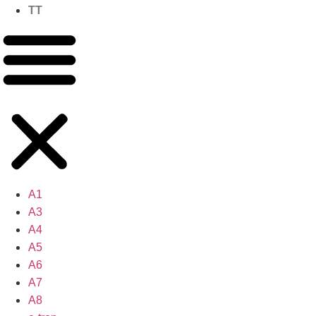
TT
A1
A3
A4
A5
A6
A7
A8