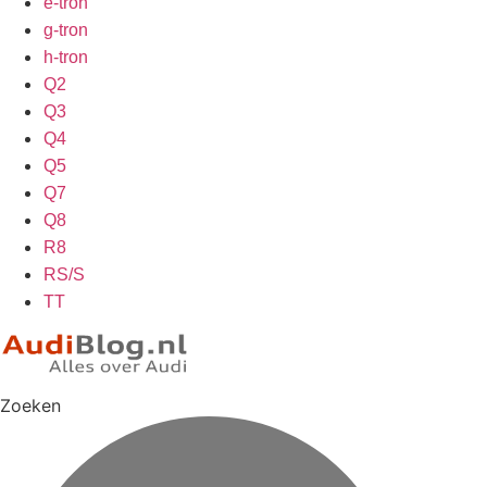
e-tron
g-tron
h-tron
Q2
Q3
Q4
Q5
Q7
Q8
R8
RS/S
TT
Zoeken