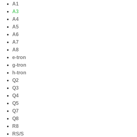
Ga
A1
naar
A3
de
A4
inhoud
A5
A6
A7
A8
e-tron
g-tron
h-tron
Q2
Q3
Q4
Q5
Q7
Q8
R8
RS/S