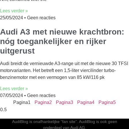
Lees verder »
25/05/2024
Geen reacties
Audi A3 met nieuwe krachtbron:
nóg toegankelijker en rijker
uitgerust
Audi breidt de vernieuwde A3-range uit met de nieuwe 30 TFSI
motorvarianten. Het betreft een 1,5-liter viercilinder turbo-
benzinemotor met een vermogen van 85 kW/116 pk
Lees verder »
07/05/2024
Geen reacties
Pagina
1
Pagina
2
Pagina
3
Pagina
4
Pagina
5
AudiBlog is onafhankelijke “fan site”. AudiBlog is ook geen
onderdeel van Audi AG.