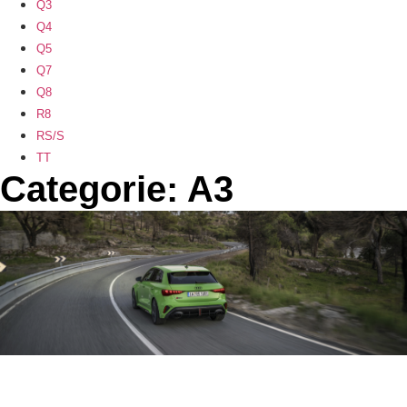
Q3
Q4
Q5
Q7
Q8
R8
RS/S
TT
Categorie: A3