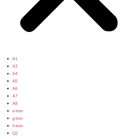
A1
A3
A4
A5
A6
A7
A8
e-tron
g-tron
h-tron
Q2