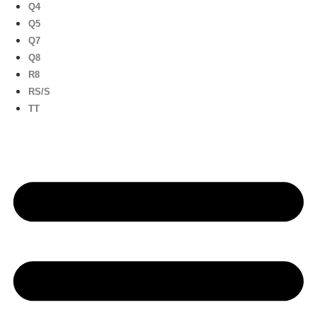
Q4
Q5
Q7
Q8
R8
RS/S
TT