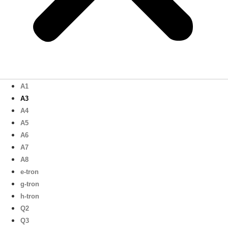
A1
A3
A4
A5
A6
A7
A8
e-tron
g-tron
h-tron
Q2
Q3