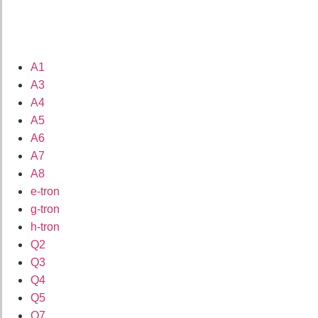
A1
A3
A4
A5
A6
A7
A8
e-tron
g-tron
h-tron
Q2
Q3
Q4
Q5
Q7