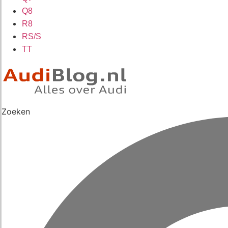
Q8
R8
RS/S
TT
Zoeken