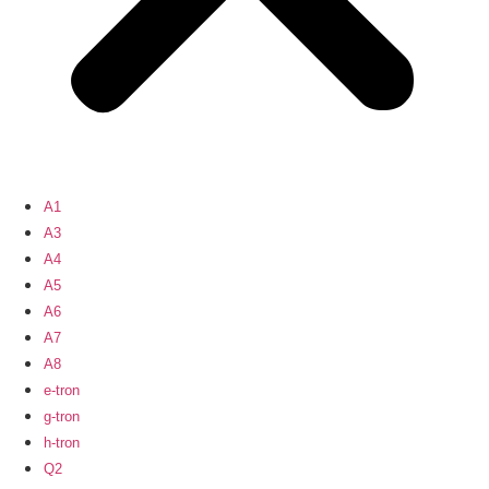
A1
A3
A4
A5
A6
A7
A8
e-tron
g-tron
h-tron
Q2