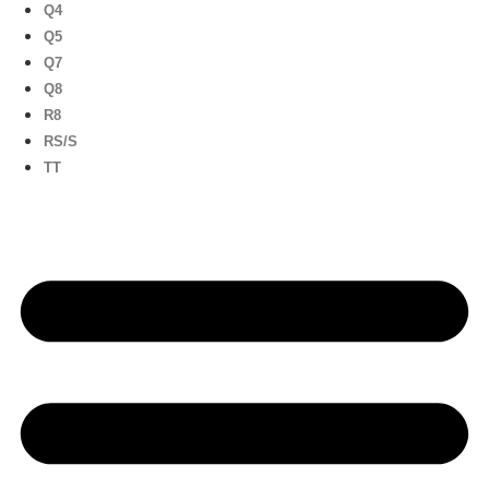
Q4
Q5
Q7
Q8
R8
RS/S
TT