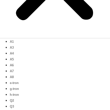
A1
A3
A4
A5
A6
A7
A8
e-tron
g-tron
h-tron
Q2
Q3