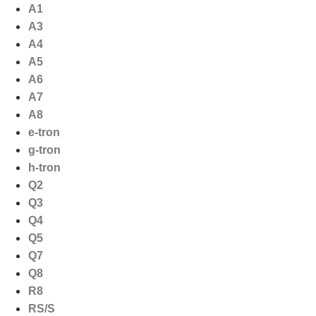
Ga
A1
naar
A3
de
A4
inhoud
A5
A6
A7
A8
e-tron
g-tron
h-tron
Q2
Q3
Q4
Q5
Q7
Q8
R8
RS/S