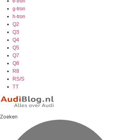
e-tron
g-tron
h-tron
Q2
Q3
Q4
Q5
Q7
Q8
R8
RS/S
TT
Zoeken