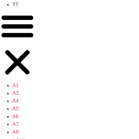
TT
A1
A3
A4
A5
A6
A7
A8