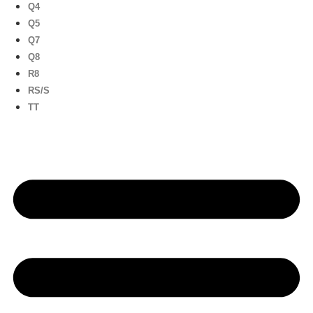
Q4
Q5
Q7
Q8
R8
RS/S
TT