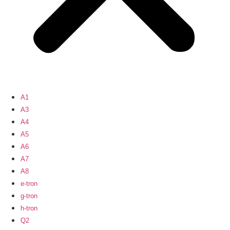
A1
A3
A4
A5
A6
A7
A8
e-tron
g-tron
h-tron
Q2