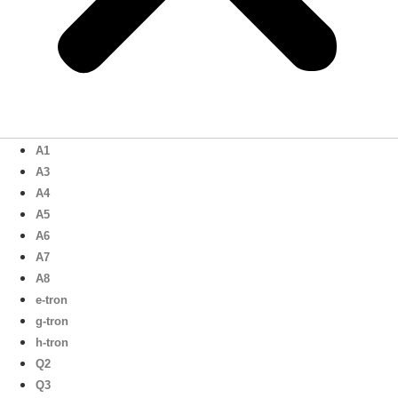
A1
A3
A4
A5
A6
A7
A8
e-tron
g-tron
h-tron
Q2
Q3