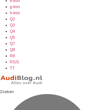
e-tron
g-tron
h-tron
Q2
Q3
Q4
Q5
Q7
Q8
R8
RS/S
TT
Zoeken