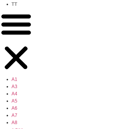
TT
A1
A3
A4
A5
A6
A7
A8