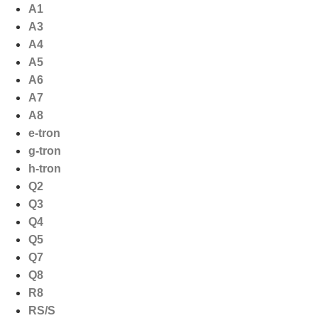
Ga
A1
naar
A3
de
A4
inhoud
A5
A6
A7
A8
e-tron
g-tron
h-tron
Q2
Q3
Q4
Q5
Q7
Q8
R8
RS/S