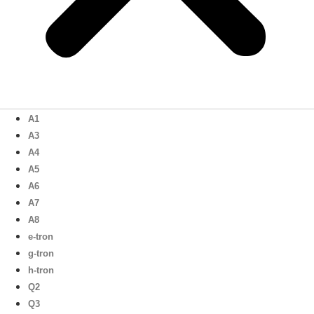
A1
A3
A4
A5
A6
A7
A8
e-tron
g-tron
h-tron
Q2
Q3