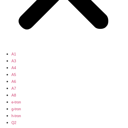
A1
A3
A4
A5
A6
A7
A8
e-tron
g-tron
h-tron
Q2