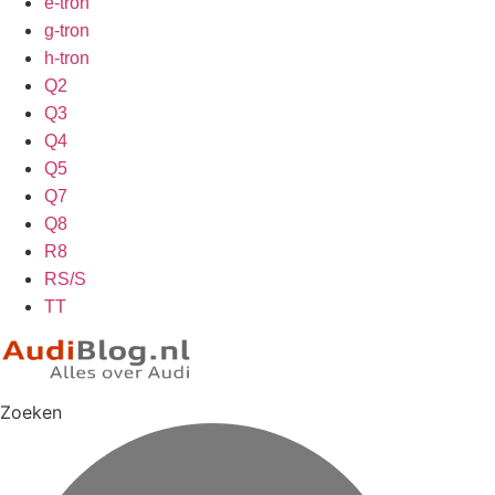
e-tron
g-tron
h-tron
Q2
Q3
Q4
Q5
Q7
Q8
R8
RS/S
TT
Zoeken