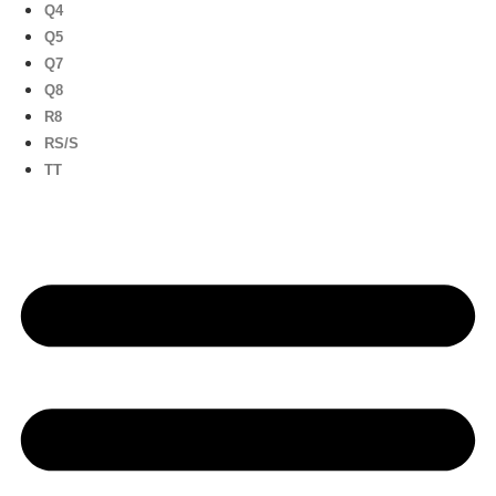
Q4
Q5
Q7
Q8
R8
RS/S
TT