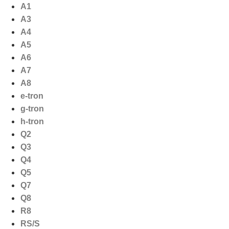
Ga
A1
naar
A3
de
A4
inhoud
A5
A6
A7
A8
e-tron
g-tron
h-tron
Q2
Q3
Q4
Q5
Q7
Q8
R8
RS/S