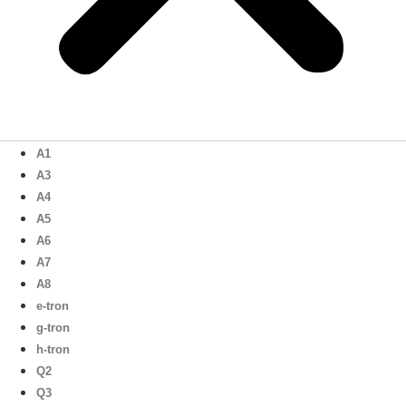
A1
A3
A4
A5
A6
A7
A8
e-tron
g-tron
h-tron
Q2
Q3