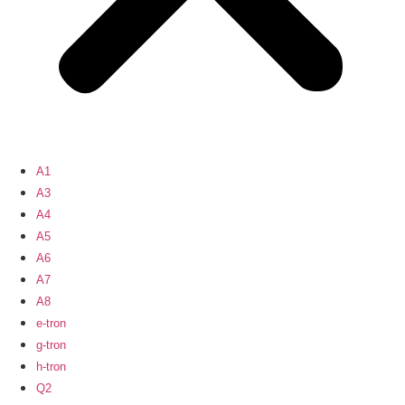
A1
A3
A4
A5
A6
A7
A8
e-tron
g-tron
h-tron
Q2