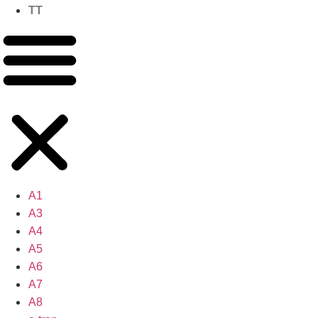
TT
A1
A3
A4
A5
A6
A7
A8