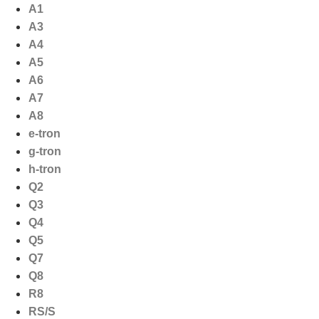
Ga
A1
naar
A3
de
A4
inhoud
A5
A6
A7
A8
e-tron
g-tron
h-tron
Q2
Q3
Q4
Q5
Q7
Q8
R8
RS/S