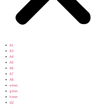
A1
A3
A4
A5
A6
A7
A8
e-tron
g-tron
h-tron
Q2