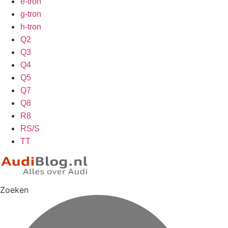
e-tron
g-tron
h-tron
Q2
Q3
Q4
Q5
Q7
Q8
R8
RS/S
TT
Zoeken