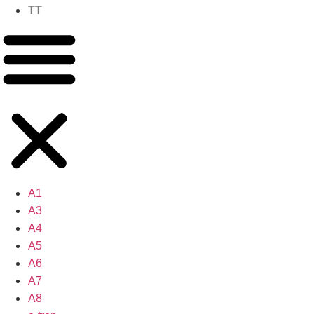
TT
A1
A3
A4
A5
A6
A7
A8