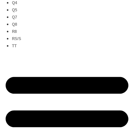
Q4
Q5
Q7
Q8
R8
RS/S
TT