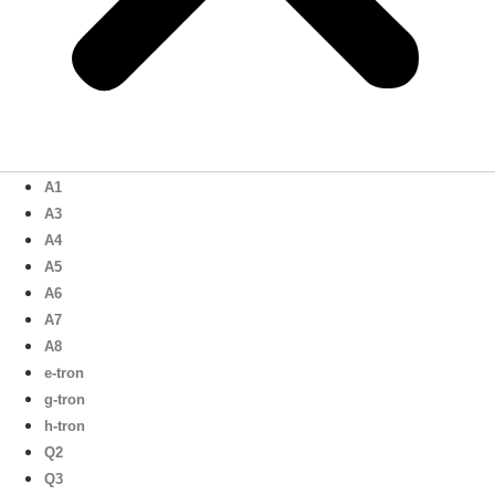
A1
A3
A4
A5
A6
A7
A8
e-tron
g-tron
h-tron
Q2
Q3