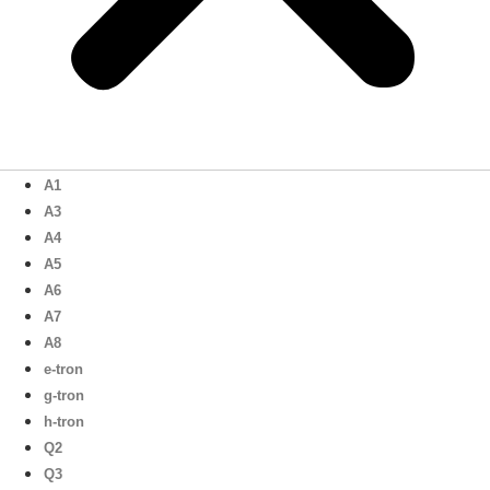
A1
A3
A4
A5
A6
A7
A8
e-tron
g-tron
h-tron
Q2
Q3