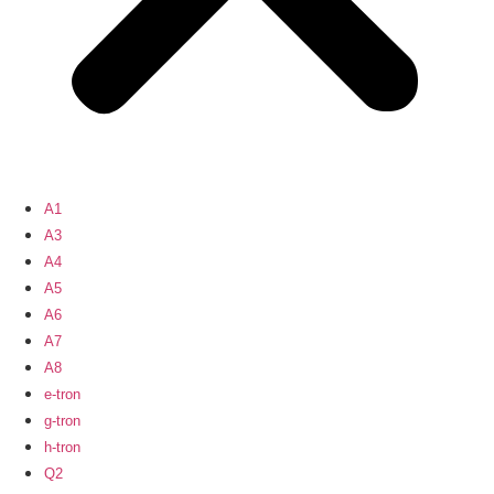
A1
A3
A4
A5
A6
A7
A8
e-tron
g-tron
h-tron
Q2