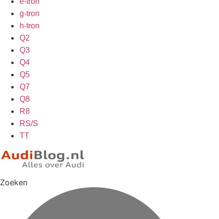
e-tron
g-tron
h-tron
Q2
Q3
Q4
Q5
Q7
Q8
R8
RS/S
TT
Zoeken