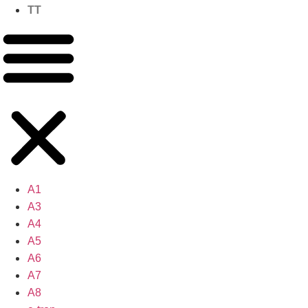
TT
A1
A3
A4
A5
A6
A7
A8