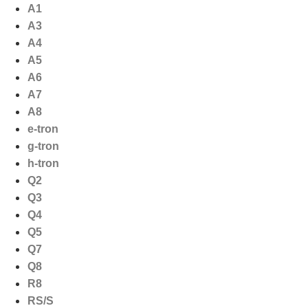
Ga
A1
naar
A3
de
A4
inhoud
A5
A6
A7
A8
e-tron
g-tron
h-tron
Q2
Q3
Q4
Q5
Q7
Q8
R8
RS/S