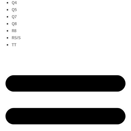
Q4
Q5
Q7
Q8
R8
RS/S
TT