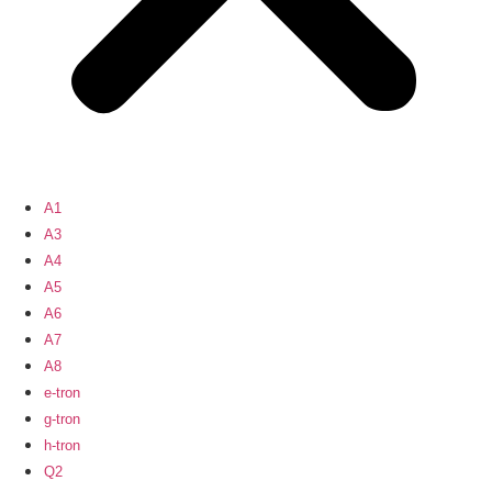
A1
A3
A4
A5
A6
A7
A8
e-tron
g-tron
h-tron
Q2