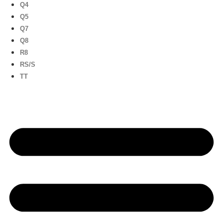
Q4
Q5
Q7
Q8
R8
RS/S
TT