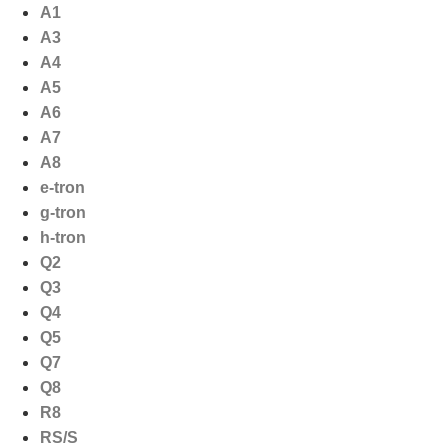
Ga
A1
naar
A3
de
A4
inhoud
A5
A6
A7
A8
e-tron
g-tron
h-tron
Q2
Q3
Q4
Q5
Q7
Q8
R8
RS/S