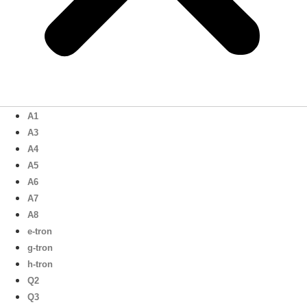
A1
A3
A4
A5
A6
A7
A8
e-tron
g-tron
h-tron
Q2
Q3