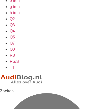
e-tron
g-tron
h-tron
Q2
Q3
Q4
Q5
Q7
Q8
R8
RS/S
TT
Zoeken