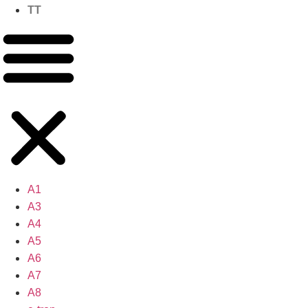
TT
A1
A3
A4
A5
A6
A7
A8