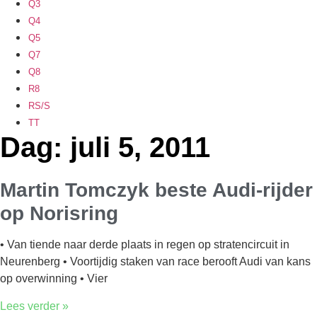
Q3
Q4
Q5
Q7
Q8
R8
RS/S
TT
Dag: juli 5, 2011
Martin Tomczyk beste Audi-rijder
op Norisring
• Van tiende naar derde plaats in regen op stratencircuit in
Neurenberg • Voortijdig staken van race berooft Audi van kans
op overwinning • Vier
Lees verder »