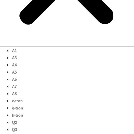
A1
A3
A4
A5
A6
A7
A8
e-tron
g-tron
h-tron
Q2
Q3