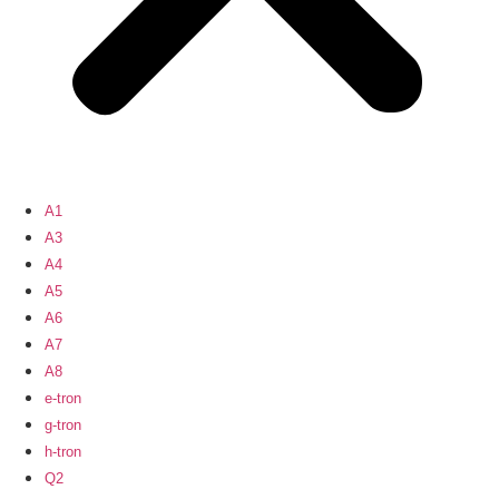
A1
A3
A4
A5
A6
A7
A8
e-tron
g-tron
h-tron
Q2