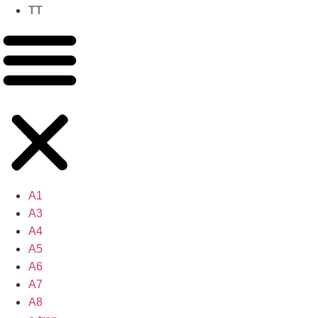
TT
A1
A3
A4
A5
A6
A7
A8