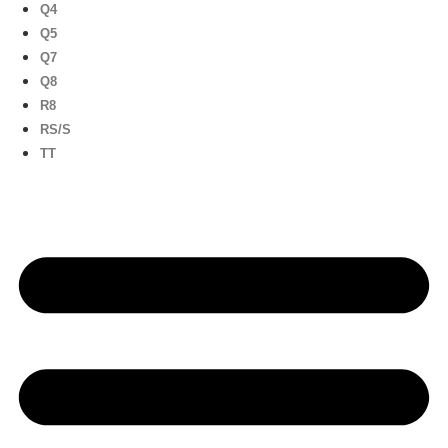
Q4
Q5
Q7
Q8
R8
RS/S
TT