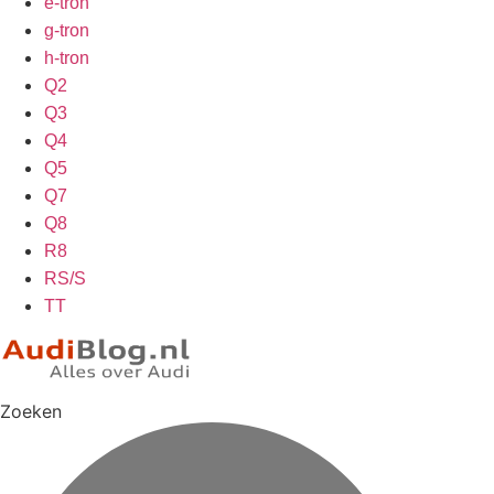
e-tron
g-tron
h-tron
Q2
Q3
Q4
Q5
Q7
Q8
R8
RS/S
TT
Zoeken