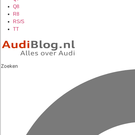
Q8
R8
RS/S
TT
Zoeken