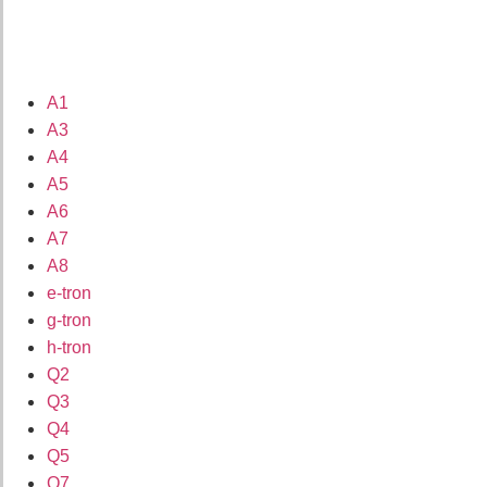
A1
A3
A4
A5
A6
A7
A8
e-tron
g-tron
h-tron
Q2
Q3
Q4
Q5
Q7