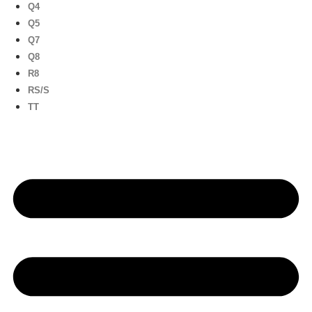
Q4
Q5
Q7
Q8
R8
RS/S
TT