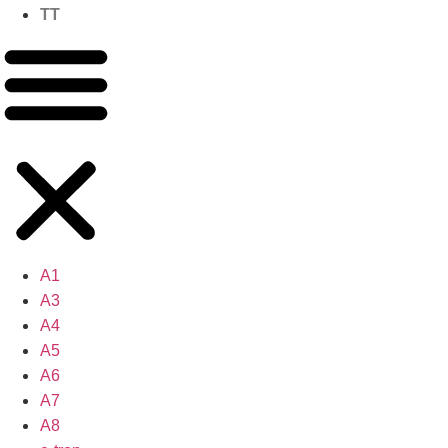
TT
A1
A3
A4
A5
A6
A7
A8