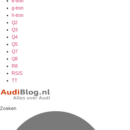
e-tron
g-tron
h-tron
Q2
Q3
Q4
Q5
Q7
Q8
R8
RS/S
TT
Zoeken