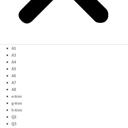
A1
A3
A4
A5
A6
A7
A8
e-tron
g-tron
h-tron
Q2
Q3