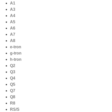
Ga
A1
naar
A3
de
A4
inhoud
A5
A6
A7
A8
e-tron
g-tron
h-tron
Q2
Q3
Q4
Q5
Q7
Q8
R8
RS/S