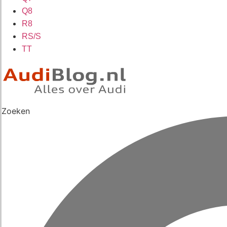
Q8
R8
RS/S
TT
Zoeken