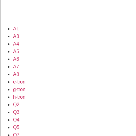
A1
A3
A4
A5
A6
A7
A8
e-tron
g-tron
h-tron
Q2
Q3
Q4
Q5
Q7