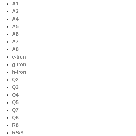
Ga
A1
naar
A3
de
A4
inhoud
A5
A6
A7
A8
e-tron
g-tron
h-tron
Q2
Q3
Q4
Q5
Q7
Q8
R8
RS/S