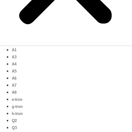
A1
A3
A4
A5
A6
A7
A8
e-tron
g-tron
h-tron
Q2
Q3