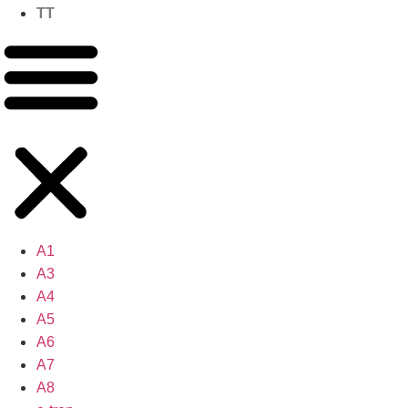
TT
A1
A3
A4
A5
A6
A7
A8