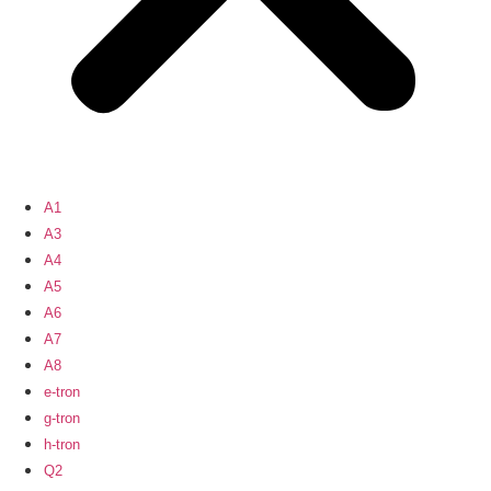
A1
A3
A4
A5
A6
A7
A8
e-tron
g-tron
h-tron
Q2