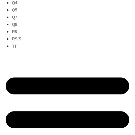
Q4
Q5
Q7
Q8
R8
RS/S
TT