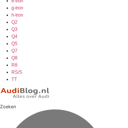
e-tron
g-tron
h-tron
Q2
Q3
Q4
Q5
Q7
Q8
R8
RS/S
TT
Zoeken