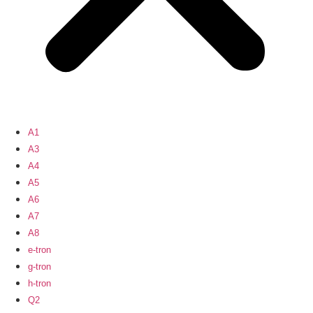
A1
A3
A4
A5
A6
A7
A8
e-tron
g-tron
h-tron
Q2