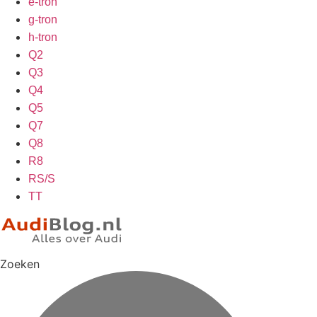
e-tron
g-tron
h-tron
Q2
Q3
Q4
Q5
Q7
Q8
R8
RS/S
TT
Zoeken