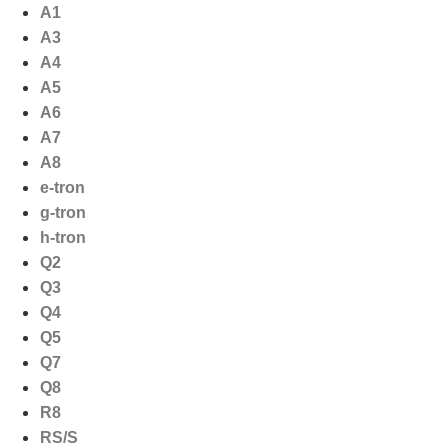
Ga
A1
naar
A3
de
A4
inhoud
A5
A6
A7
A8
e-tron
g-tron
h-tron
Q2
Q3
Q4
Q5
Q7
Q8
R8
RS/S