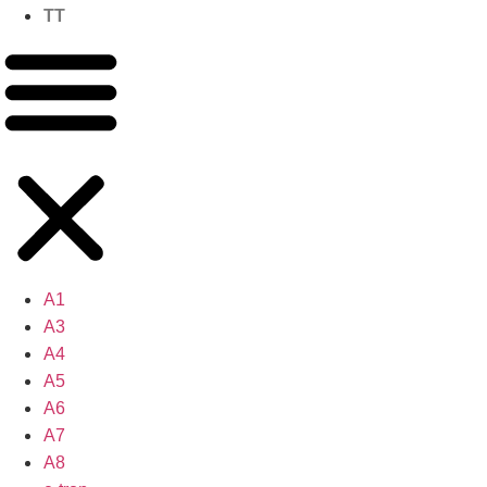
TT
A1
A3
A4
A5
A6
A7
A8