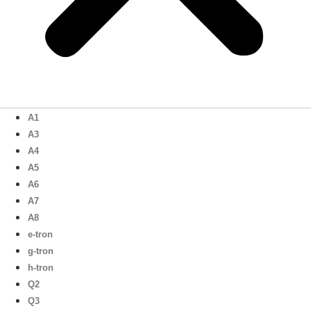
A1
A3
A4
A5
A6
A7
A8
e-tron
g-tron
h-tron
Q2
Q3