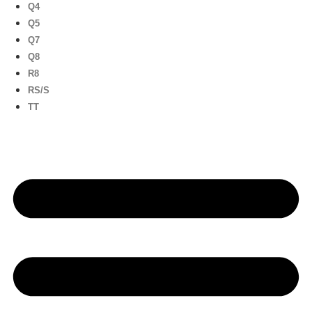
Q4
Q5
Q7
Q8
R8
RS/S
TT