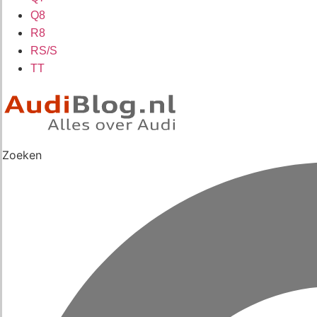
Q8
R8
RS/S
TT
Zoeken