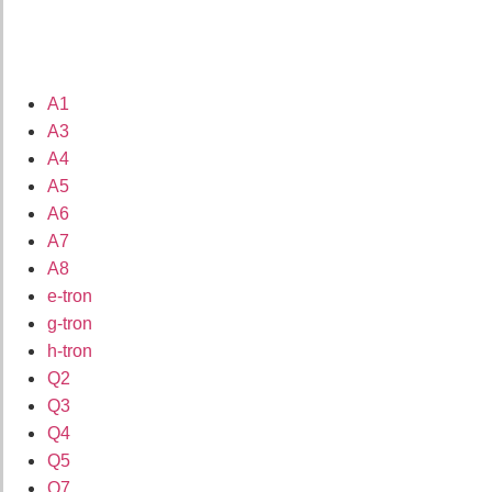
A1
A3
A4
A5
A6
A7
A8
e-tron
g-tron
h-tron
Q2
Q3
Q4
Q5
Q7