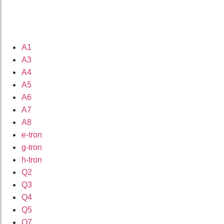
A1
A3
A4
A5
A6
A7
A8
e-tron
g-tron
h-tron
Q2
Q3
Q4
Q5
Q7