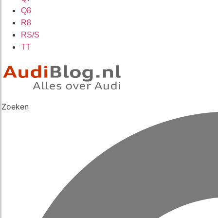
Q8
R8
RS/S
TT
Zoeken