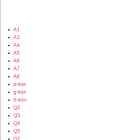
A1
A3
A4
A5
A6
A7
A8
e-tron
g-tron
h-tron
Q2
Q3
Q4
Q5
Q7