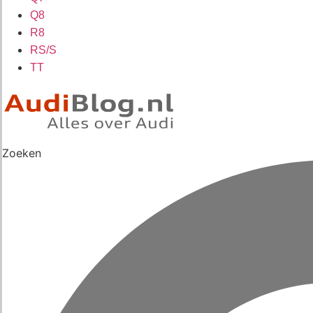
Q8
R8
RS/S
TT
Zoeken