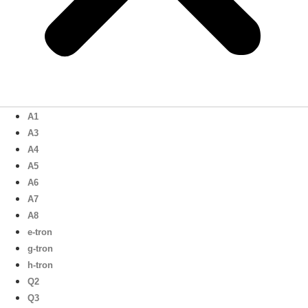
A1
A3
A4
A5
A6
A7
A8
e-tron
g-tron
h-tron
Q2
Q3