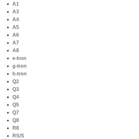
Ga
A1
naar
A3
de
A4
inhoud
A5
A6
A7
A8
e-tron
g-tron
h-tron
Q2
Q3
Q4
Q5
Q7
Q8
R8
RS/S