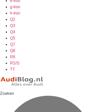
e-tron
g-tron
h-tron
Q2
Q3
Q4
Q5
Q7
Q8
R8
RS/S
TT
Zoeken