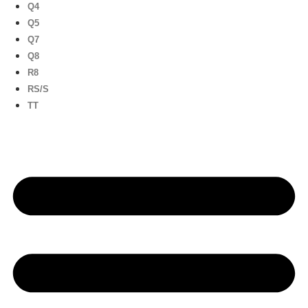
Q4
Q5
Q7
Q8
R8
RS/S
TT