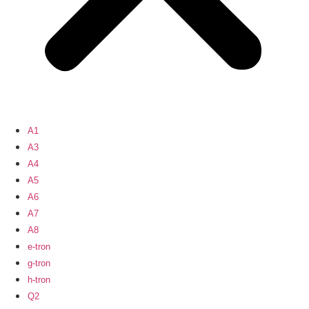
A1
A3
A4
A5
A6
A7
A8
e-tron
g-tron
h-tron
Q2