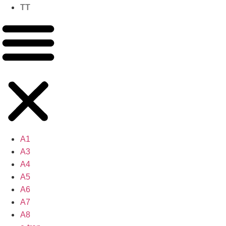
TT
A1
A3
A4
A5
A6
A7
A8