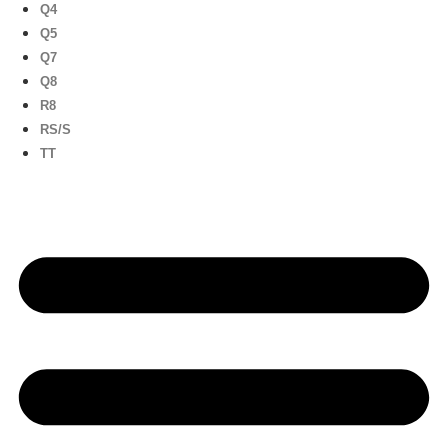
Q4
Q5
Q7
Q8
R8
RS/S
TT