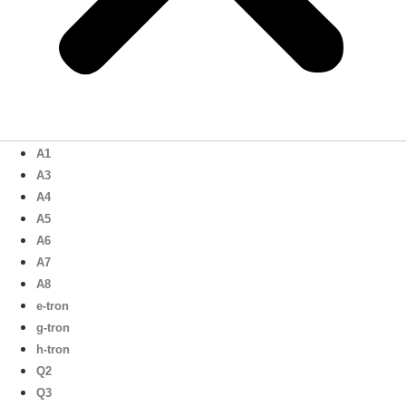
A1
A3
A4
A5
A6
A7
A8
e-tron
g-tron
h-tron
Q2
Q3