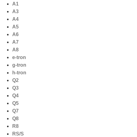
Ga
A1
naar
A3
de
A4
inhoud
A5
A6
A7
A8
e-tron
g-tron
h-tron
Q2
Q3
Q4
Q5
Q7
Q8
R8
RS/S