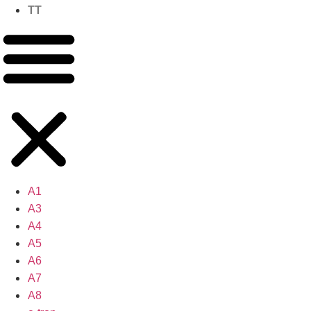
TT
A1
A3
A4
A5
A6
A7
A8