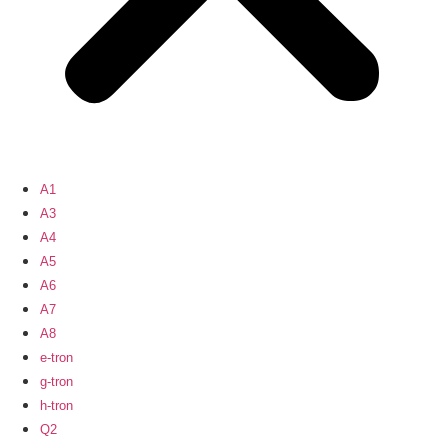
A1
A3
A4
A5
A6
A7
A8
e-tron
g-tron
h-tron
Q2