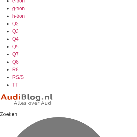
e-tron
g-tron
h-tron
Q2
Q3
Q4
Q5
Q7
Q8
R8
RS/S
TT
Zoeken