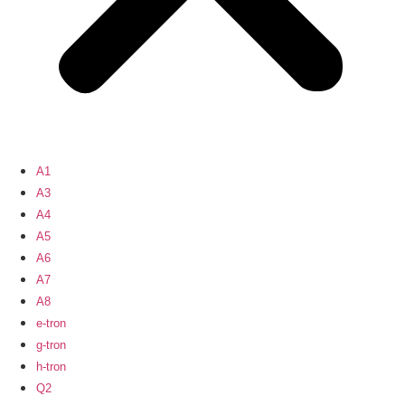
A1
A3
A4
A5
A6
A7
A8
e-tron
g-tron
h-tron
Q2