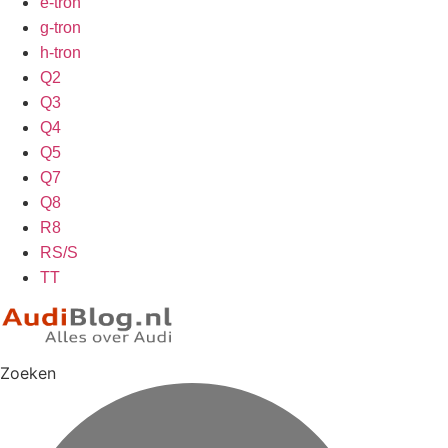
e-tron
g-tron
h-tron
Q2
Q3
Q4
Q5
Q7
Q8
R8
RS/S
TT
Zoeken