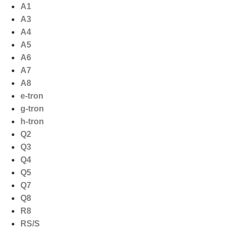
Ga
A1
naar
A3
de
A4
inhoud
A5
A6
A7
A8
e-tron
g-tron
h-tron
Q2
Q3
Q4
Q5
Q7
Q8
R8
RS/S