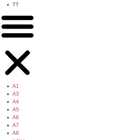
TT
A1
A3
A4
A5
A6
A7
A8