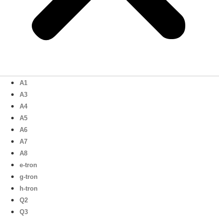
A1
A3
A4
A5
A6
A7
A8
e-tron
g-tron
h-tron
Q2
Q3