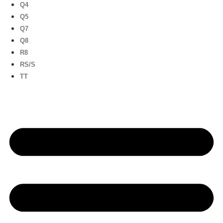
Q4
Q5
Q7
Q8
R8
RS/S
TT