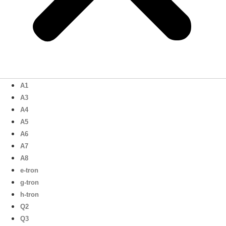
A1
A3
A4
A5
A6
A7
A8
e-tron
g-tron
h-tron
Q2
Q3