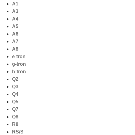
Ga
A1
naar
A3
de
A4
inhoud
A5
A6
A7
A8
e-tron
g-tron
h-tron
Q2
Q3
Q4
Q5
Q7
Q8
R8
RS/S