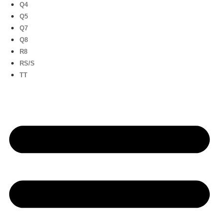
Q4
Q5
Q7
Q8
R8
RS/S
TT