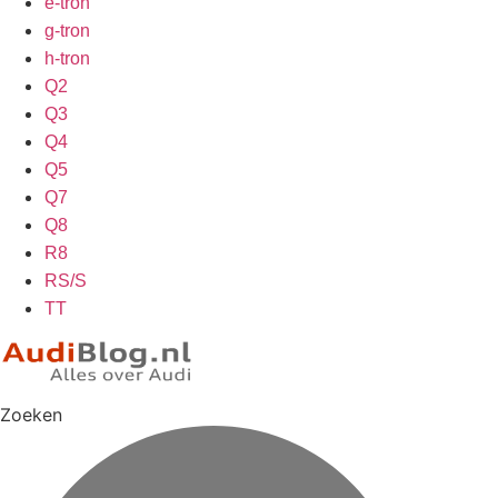
e-tron
g-tron
h-tron
Q2
Q3
Q4
Q5
Q7
Q8
R8
RS/S
TT
Zoeken