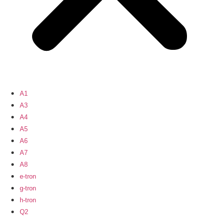
A1
A3
A4
A5
A6
A7
A8
e-tron
g-tron
h-tron
Q2