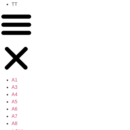
TT
A1
A3
A4
A5
A6
A7
A8