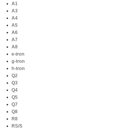
Ga
A1
naar
A3
de
A4
inhoud
A5
A6
A7
A8
e-tron
g-tron
h-tron
Q2
Q3
Q4
Q5
Q7
Q8
R8
RS/S