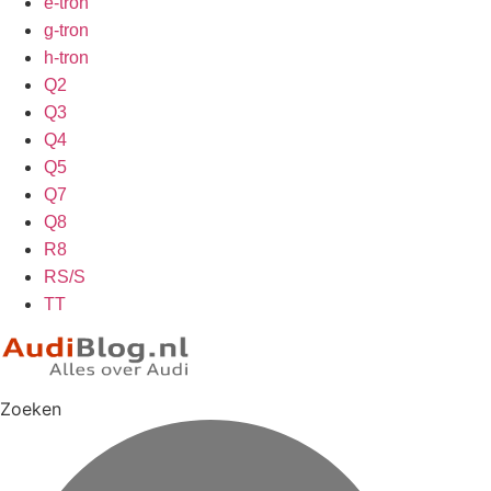
e-tron
g-tron
h-tron
Q2
Q3
Q4
Q5
Q7
Q8
R8
RS/S
TT
Zoeken