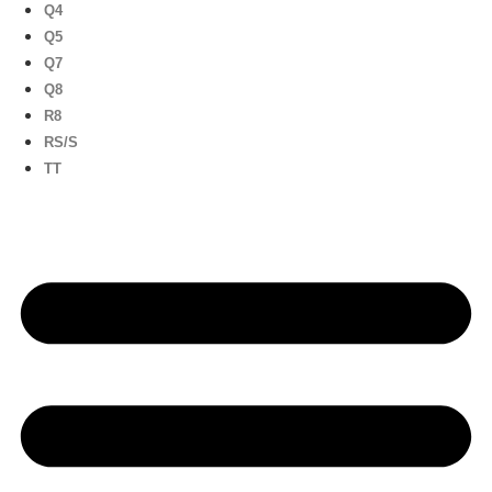
Q4
Q5
Q7
Q8
R8
RS/S
TT