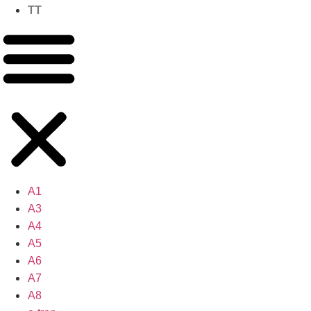
TT
A1
A3
A4
A5
A6
A7
A8