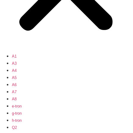
A1
A3
A4
A5
A6
A7
A8
e-tron
g-tron
h-tron
Q2