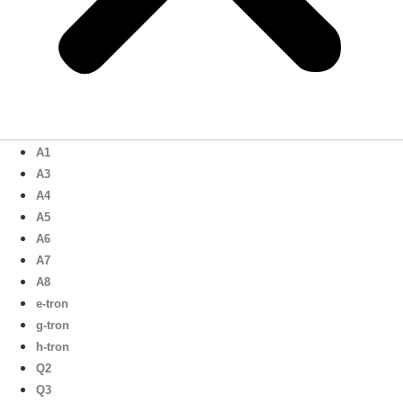
A1
A3
A4
A5
A6
A7
A8
e-tron
g-tron
h-tron
Q2
Q3