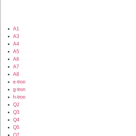
A1
A3
A4
A5
A6
A7
A8
e-tron
g-tron
h-tron
Q2
Q3
Q4
Q5
Q7