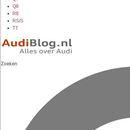
Q8
R8
RS/S
TT
Zoeken