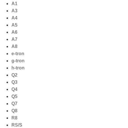
Ga
A1
naar
A3
de
A4
inhoud
A5
A6
A7
A8
e-tron
g-tron
h-tron
Q2
Q3
Q4
Q5
Q7
Q8
R8
RS/S