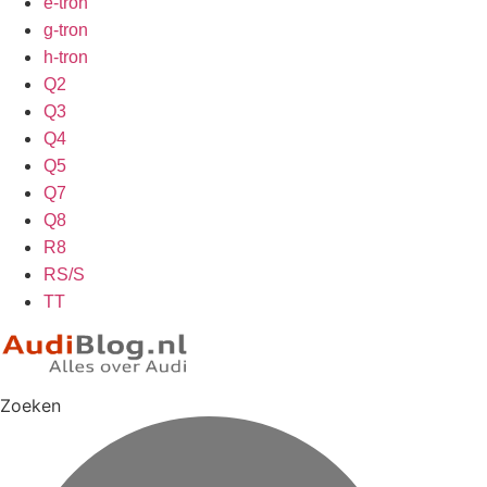
e-tron
g-tron
h-tron
Q2
Q3
Q4
Q5
Q7
Q8
R8
RS/S
TT
Zoeken