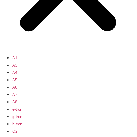
A1
A3
A4
A5
A6
A7
A8
e-tron
g-tron
h-tron
Q2