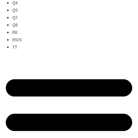
Q4
Q5
Q7
Q8
R8
RS/S
TT