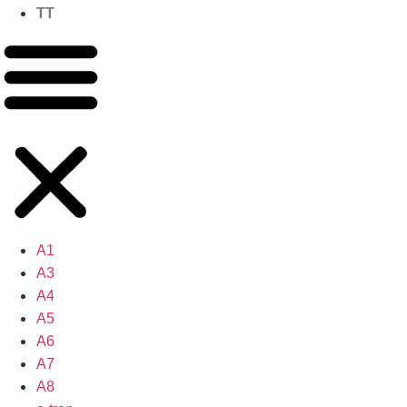
TT
A1
A3
A4
A5
A6
A7
A8