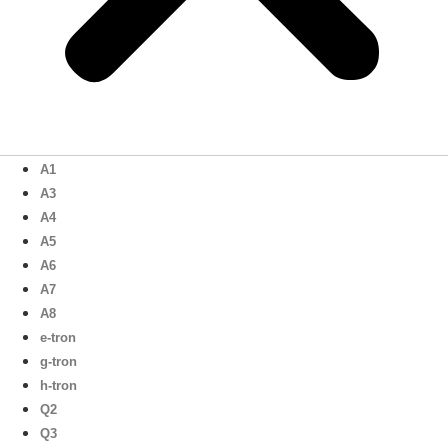
A1
A3
A4
A5
A6
A7
A8
e-tron
g-tron
h-tron
Q2
Q3