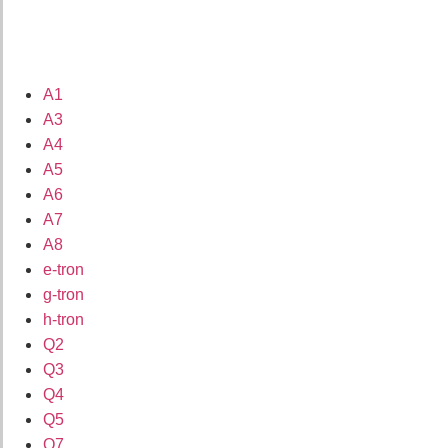
A1
A3
A4
A5
A6
A7
A8
e-tron
g-tron
h-tron
Q2
Q3
Q4
Q5
Q7