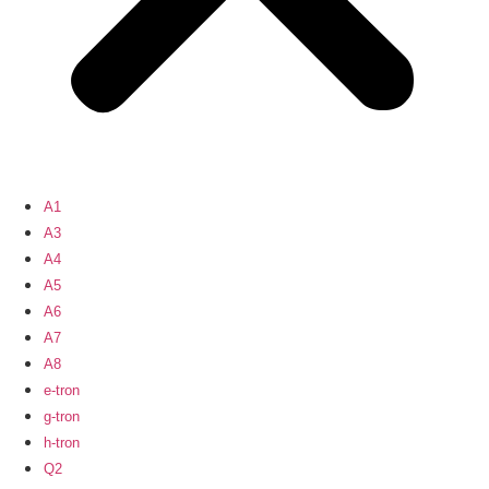
A1
A3
A4
A5
A6
A7
A8
e-tron
g-tron
h-tron
Q2