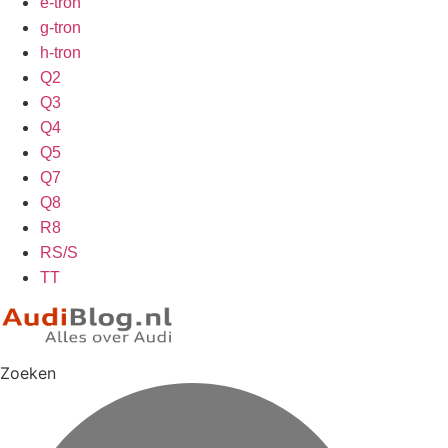
e-tron
g-tron
h-tron
Q2
Q3
Q4
Q5
Q7
Q8
R8
RS/S
TT
Zoeken