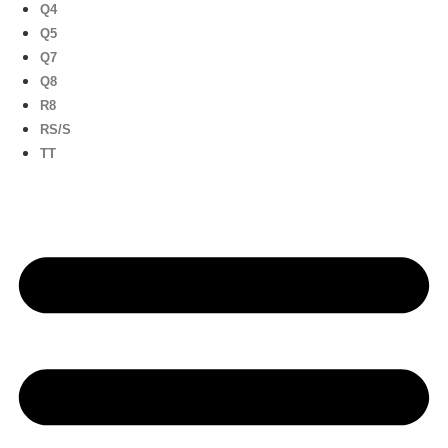
Q4
Q5
Q7
Q8
R8
RS/S
TT