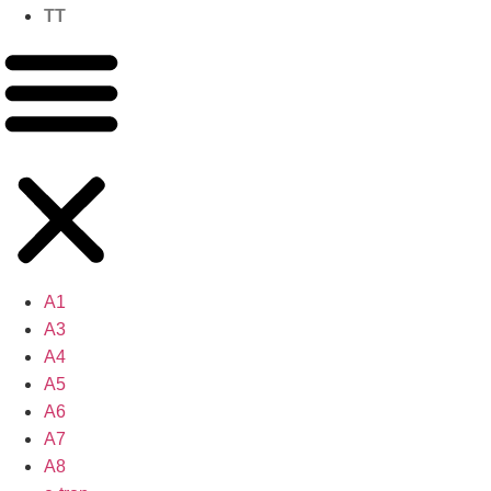
TT
A1
A3
A4
A5
A6
A7
A8