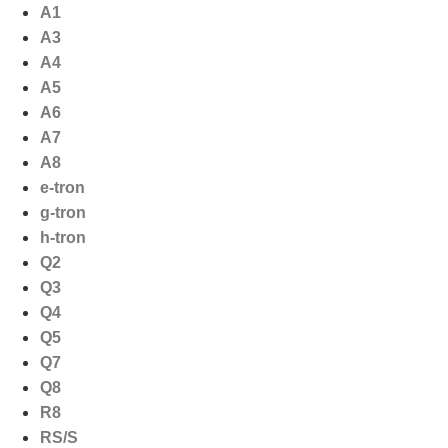
Ga
A1
naar
A3
de
A4
inhoud
A5
A6
A7
A8
e-tron
g-tron
h-tron
Q2
Q3
Q4
Q5
Q7
Q8
R8
RS/S