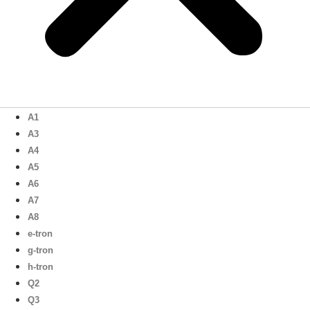
A1
A3
A4
A5
A6
A7
A8
e-tron
g-tron
h-tron
Q2
Q3