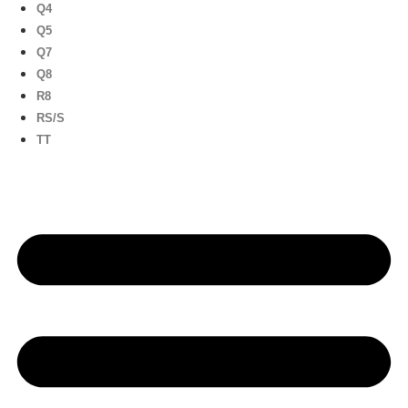
Q4
Q5
Q7
Q8
R8
RS/S
TT