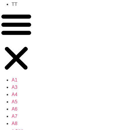
TT
A1
A3
A4
A5
A6
A7
A8