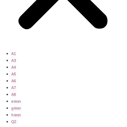
A1
A3
A4
A5
A6
A7
A8
e-tron
g-tron
h-tron
Q2