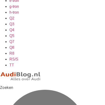
e-tron
g-tron
h-tron
Q2
Q3
Q4
Q5
Q7
Q8
R8
RS/S
TT
Zoeken