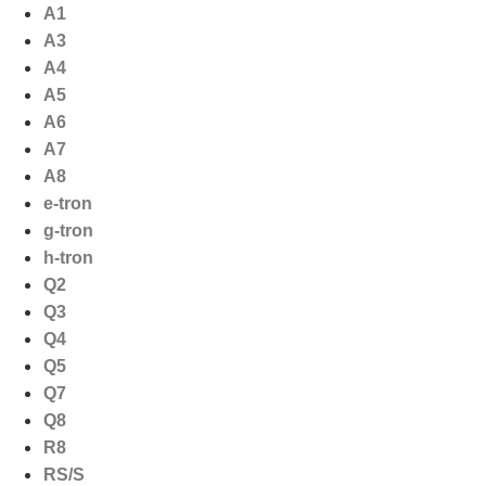
Ga
A1
naar
A3
de
A4
inhoud
A5
A6
A7
A8
e-tron
g-tron
h-tron
Q2
Q3
Q4
Q5
Q7
Q8
R8
RS/S