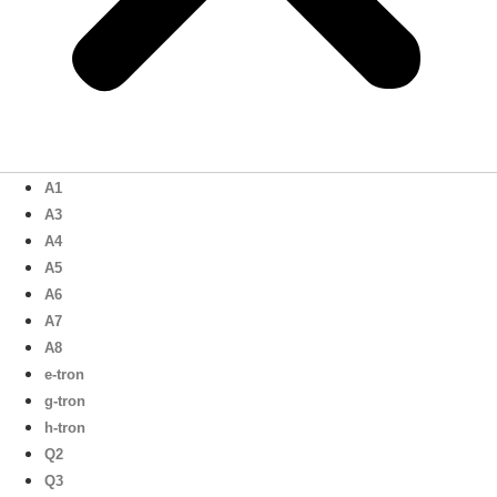
A1
A3
A4
A5
A6
A7
A8
e-tron
g-tron
h-tron
Q2
Q3