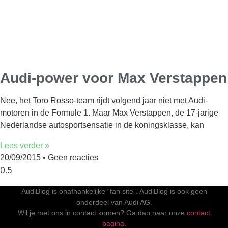
Audi-power voor Max Verstappen
Nee, het Toro Rosso-team rijdt volgend jaar niet met Audi-
motoren in de Formule 1. Maar Max Verstappen, de 17-jarige
Nederlandse autosportsensatie in de koningsklasse, kan
Lees verder »
20/09/2015
Geen reacties
AudiBlog is onafhankelijke “fan site”. AudiBlog is ook geen
onderdeel van Audi AG.
Wil je met ons in contact komen? Ga dan naar onze
contact
pagina.