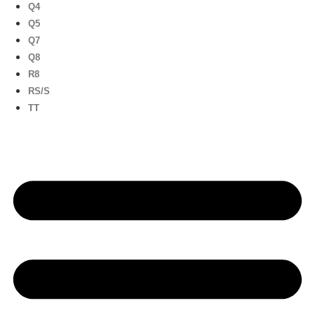
Q4
Q5
Q7
Q8
R8
RS/S
TT