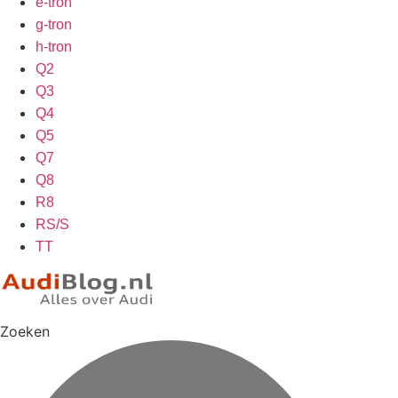
e-tron
g-tron
h-tron
Q2
Q3
Q4
Q5
Q7
Q8
R8
RS/S
TT
Zoeken