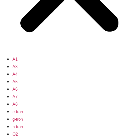
A1
A3
A4
A5
A6
A7
A8
e-tron
g-tron
h-tron
Q2