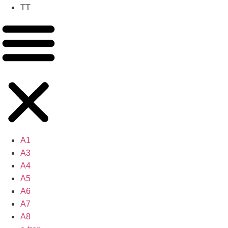
TT
A1
A3
A4
A5
A6
A7
A8