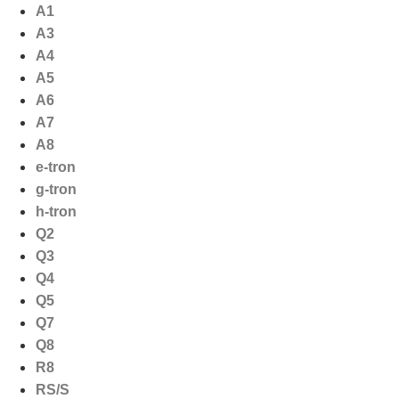
Ga
A1
naar
A3
de
A4
inhoud
A5
A6
A7
A8
e-tron
g-tron
h-tron
Q2
Q3
Q4
Q5
Q7
Q8
R8
RS/S