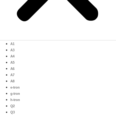
A1
A3
A4
A5
A6
A7
A8
e-tron
g-tron
h-tron
Q2
Q3