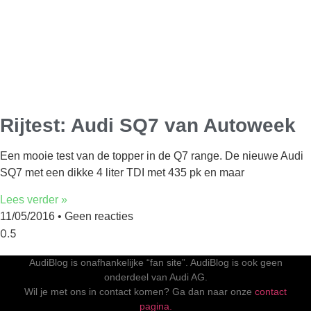
Rijtest: Audi SQ7 van Autoweek
Een mooie test van de topper in de Q7 range. De nieuwe Audi
SQ7 met een dikke 4 liter TDI met 435 pk en maar
Lees verder »
11/05/2016
Geen reacties
AudiBlog is onafhankelijke “fan site”. AudiBlog is ook geen
onderdeel van Audi AG.
Wil je met ons in contact komen? Ga dan naar onze
contact
pagina.