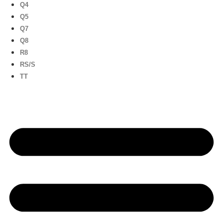
Q4
Q5
Q7
Q8
R8
RS/S
TT