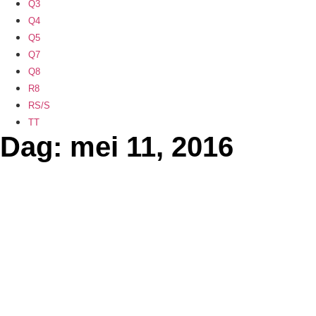
Q3
Q4
Q5
Q7
Q8
R8
RS/S
TT
Dag: mei 11, 2016