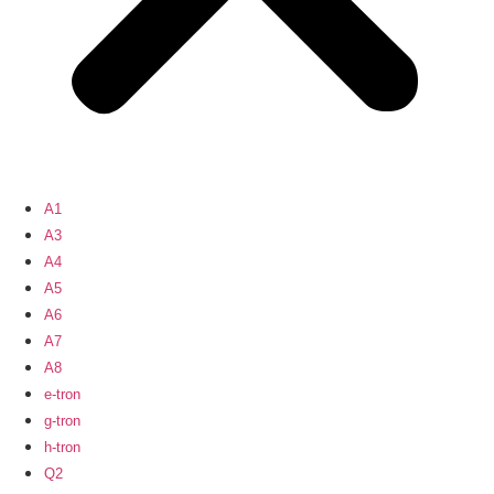
A1
A3
A4
A5
A6
A7
A8
e-tron
g-tron
h-tron
Q2