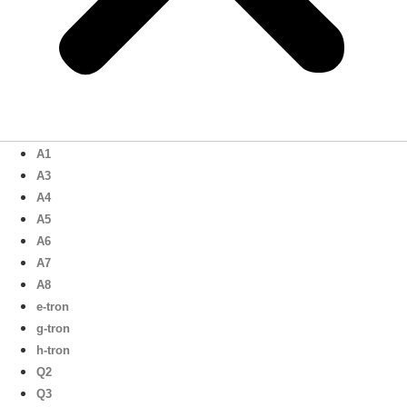
A1
A3
A4
A5
A6
A7
A8
e-tron
g-tron
h-tron
Q2
Q3