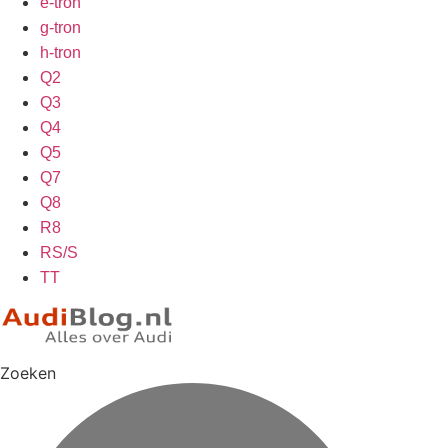
e-tron
g-tron
h-tron
Q2
Q3
Q4
Q5
Q7
Q8
R8
RS/S
TT
Zoeken