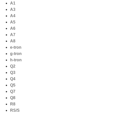
Ga
A1
naar
A3
de
A4
inhoud
A5
A6
A7
A8
e-tron
g-tron
h-tron
Q2
Q3
Q4
Q5
Q7
Q8
R8
RS/S