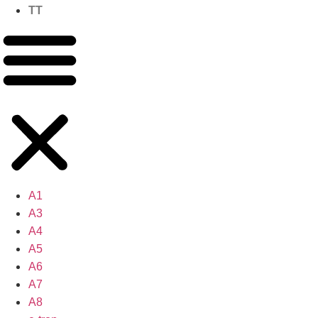
TT
A1
A3
A4
A5
A6
A7
A8