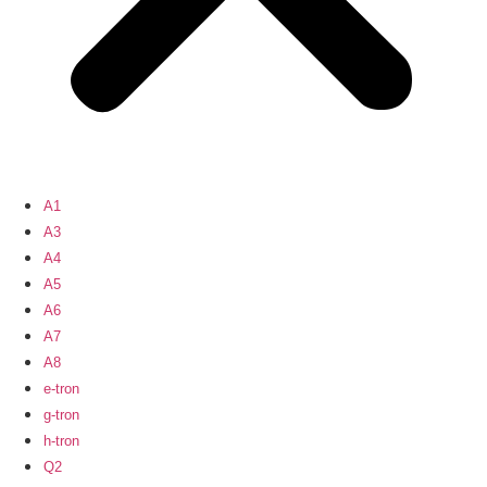
A1
A3
A4
A5
A6
A7
A8
e-tron
g-tron
h-tron
Q2