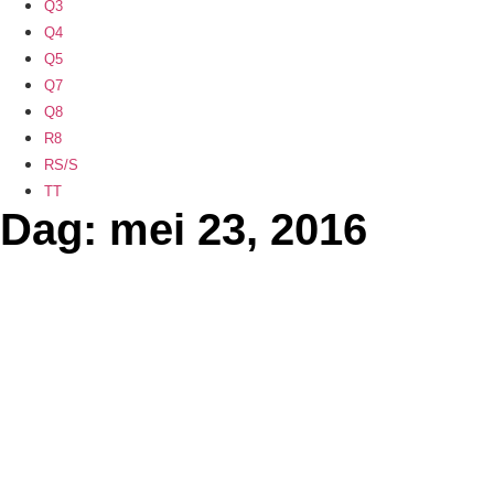
Q3
Q4
Q5
Q7
Q8
R8
RS/S
TT
Dag: mei 23, 2016