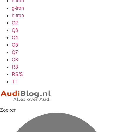
e-tron
g-tron
h-tron
Q2
Q3
Q4
Q5
Q7
Q8
R8
RS/S
TT
Zoeken