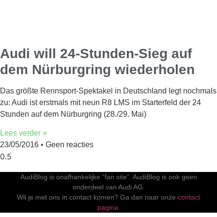
Audi will 24-Stunden-Sieg auf
dem Nürburgring wiederholen
Das größte Rennsport-Spektakel in Deutschland legt nochmals
zu: Audi ist erstmals mit neun R8 LMS im Starterfeld der 24
Stunden auf dem Nürburgring (28./29. Mai)
Lees verder »
23/05/2016
Geen reacties
AudiBlog is onafhankelijke “fan site”. AudiBlog is ook geen
onderdeel van Audi AG.
Wil je met ons in contact komen? Ga dan naar onze
contact
pagina.