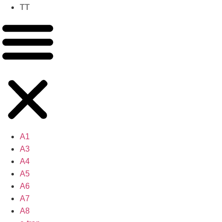
TT
A1
A3
A4
A5
A6
A7
A8