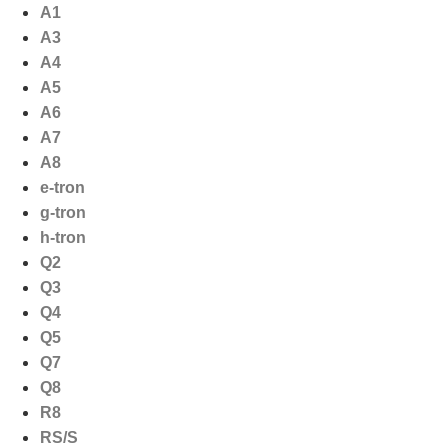
Ga
A1
naar
A3
de
A4
inhoud
A5
A6
A7
A8
e-tron
g-tron
h-tron
Q2
Q3
Q4
Q5
Q7
Q8
R8
RS/S