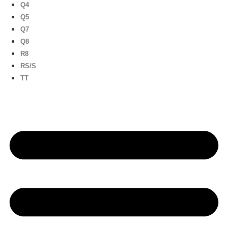
Q4
Q5
Q7
Q8
R8
RS/S
TT