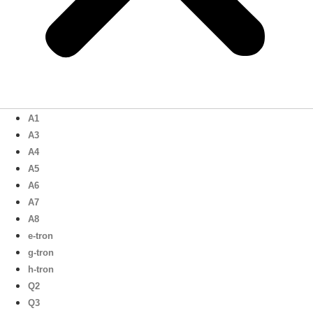
A1
A3
A4
A5
A6
A7
A8
e-tron
g-tron
h-tron
Q2
Q3