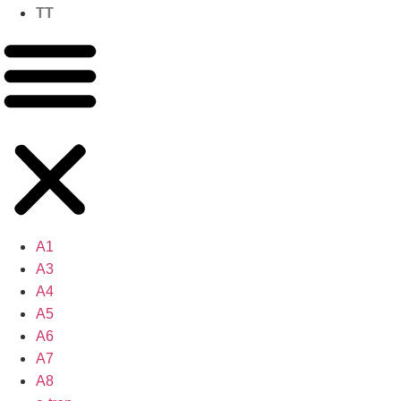
TT
A1
A3
A4
A5
A6
A7
A8