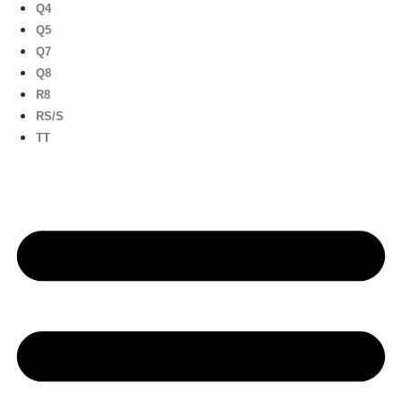
Q4
Q5
Q7
Q8
R8
RS/S
TT