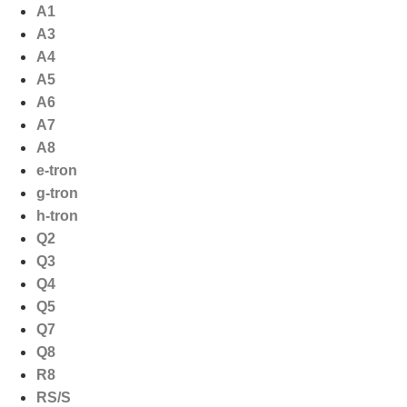
Ga
A1
naar
A3
de
A4
inhoud
A5
A6
A7
A8
e-tron
g-tron
h-tron
Q2
Q3
Q4
Q5
Q7
Q8
R8
RS/S