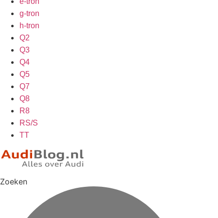
e-tron
g-tron
h-tron
Q2
Q3
Q4
Q5
Q7
Q8
R8
RS/S
TT
Zoeken