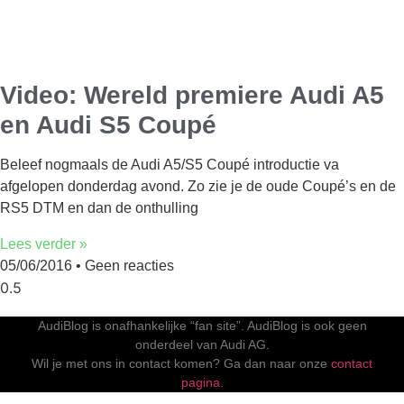
Video: Wereld premiere Audi A5
en Audi S5 Coupé
Beleef nogmaals de Audi A5/S5 Coupé introductie va
afgelopen donderdag avond. Zo zie je de oude Coupé’s en de
RS5 DTM en dan de onthulling
Lees verder »
05/06/2016
Geen reacties
AudiBlog is onafhankelijke “fan site”. AudiBlog is ook geen
onderdeel van Audi AG.
Wil je met ons in contact komen? Ga dan naar onze
contact
pagina.