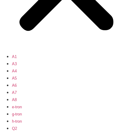
A1
A3
A4
A5
A6
A7
A8
e-tron
g-tron
h-tron
Q2