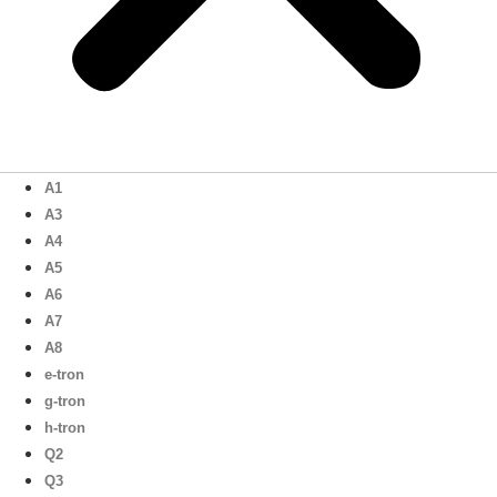
A1
A3
A4
A5
A6
A7
A8
e-tron
g-tron
h-tron
Q2
Q3