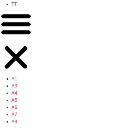
TT
A1
A3
A4
A5
A6
A7
A8