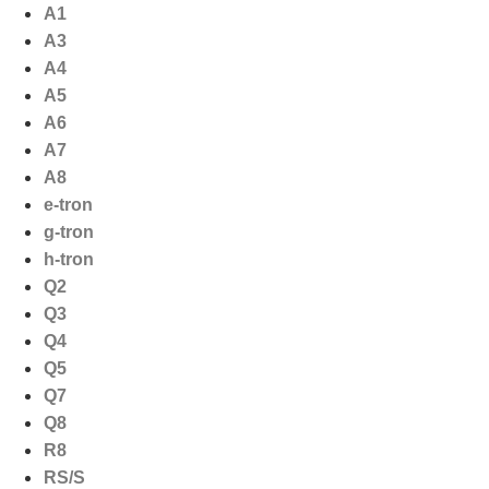
Ga
A1
naar
A3
de
A4
inhoud
A5
A6
A7
A8
e-tron
g-tron
h-tron
Q2
Q3
Q4
Q5
Q7
Q8
R8
RS/S