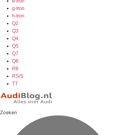
e-tron
g-tron
h-tron
Q2
Q3
Q4
Q5
Q7
Q8
R8
RS/S
TT
Zoeken