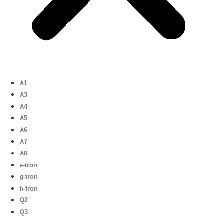
A1
A3
A4
A5
A6
A7
A8
e-tron
g-tron
h-tron
Q2
Q3