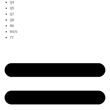
Q4
Q5
Q7
Q8
R8
RS/S
TT