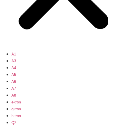
A1
A3
A4
A5
A6
A7
A8
e-tron
g-tron
h-tron
Q2