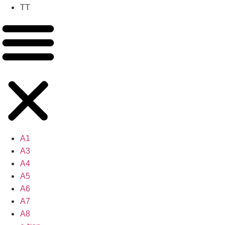
TT
A1
A3
A4
A5
A6
A7
A8