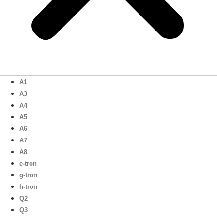
A1
A3
A4
A5
A6
A7
A8
e-tron
g-tron
h-tron
Q2
Q3