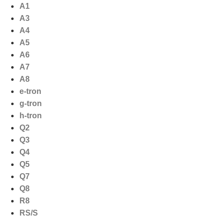
Ga
A1
naar
A3
de
A4
inhoud
A5
A6
A7
A8
e-tron
g-tron
h-tron
Q2
Q3
Q4
Q5
Q7
Q8
R8
RS/S