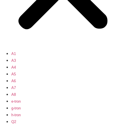
A1
A3
A4
A5
A6
A7
A8
e-tron
g-tron
h-tron
Q2