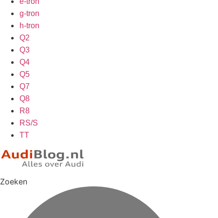
e-tron
g-tron
h-tron
Q2
Q3
Q4
Q5
Q7
Q8
R8
RS/S
TT
Zoeken