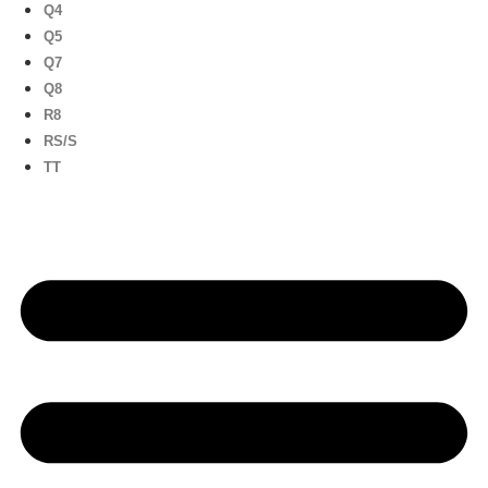
Q4
Q5
Q7
Q8
R8
RS/S
TT