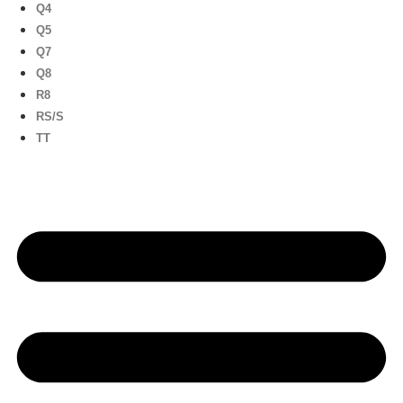
Q4
Q5
Q7
Q8
R8
RS/S
TT