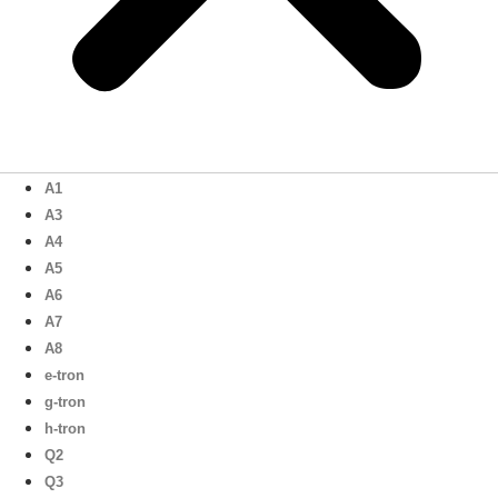
A1
A3
A4
A5
A6
A7
A8
e-tron
g-tron
h-tron
Q2
Q3