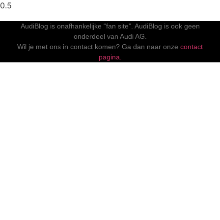
AudiBlog is onafhankelijke “fan site”. AudiBlog is ook geen
onderdeel van Audi AG.
Wil je met ons in contact komen? Ga dan naar onze
contact
pagina.