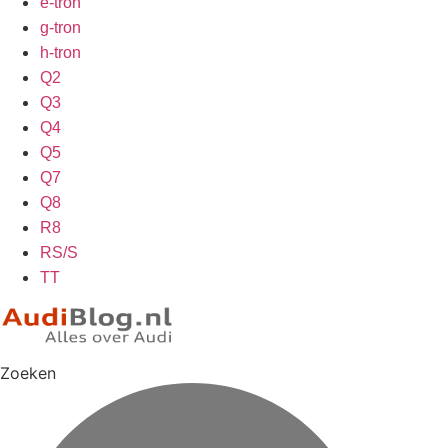
e-tron
g-tron
h-tron
Q2
Q3
Q4
Q5
Q7
Q8
R8
RS/S
TT
Zoeken