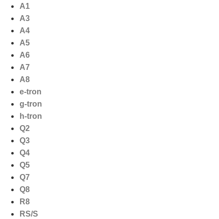
Ga
A1
naar
A3
de
A4
inhoud
A5
A6
A7
A8
e-tron
g-tron
h-tron
Q2
Q3
Q4
Q5
Q7
Q8
R8
RS/S