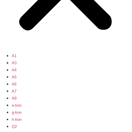
A1
A3
A4
A5
A6
A7
A8
e-tron
g-tron
h-tron
Q2