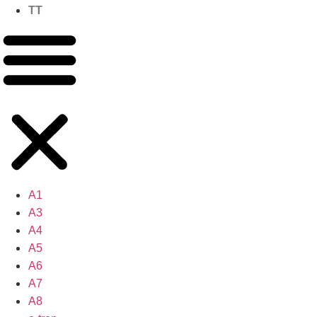
TT
A1
A3
A4
A5
A6
A7
A8