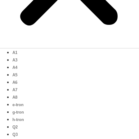
A1
A3
A4
A5
A6
A7
A8
e-tron
g-tron
h-tron
Q2
Q3