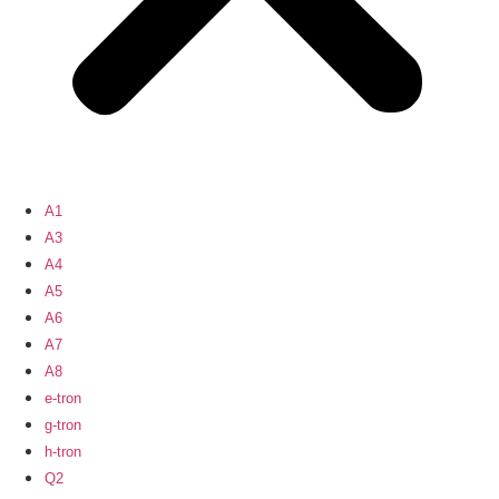
A1
A3
A4
A5
A6
A7
A8
e-tron
g-tron
h-tron
Q2