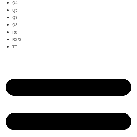
Q4
Q5
Q7
Q8
R8
RS/S
TT