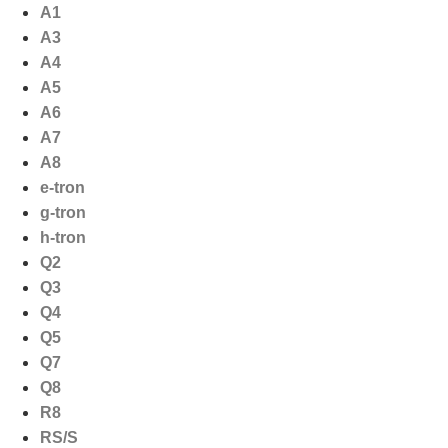
Ga
A1
naar
A3
de
A4
inhoud
A5
A6
A7
A8
e-tron
g-tron
h-tron
Q2
Q3
Q4
Q5
Q7
Q8
R8
RS/S