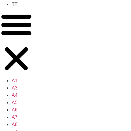
TT
A1
A3
A4
A5
A6
A7
A8