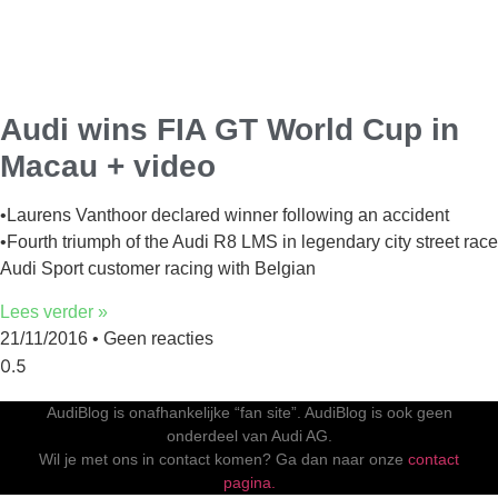
Audi wins FIA GT World Cup in
Macau + video
•Laurens Vanthoor declared winner following an accident
•Fourth triumph of the Audi R8 LMS in legendary city street race
Audi Sport customer racing with Belgian
Lees verder »
21/11/2016
Geen reacties
AudiBlog is onafhankelijke “fan site”. AudiBlog is ook geen
onderdeel van Audi AG.
Wil je met ons in contact komen? Ga dan naar onze
contact
pagina.