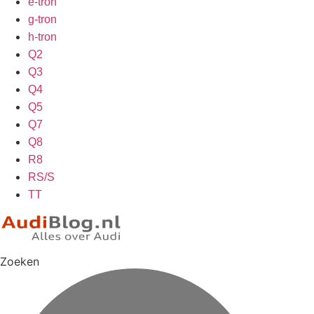
e-tron
g-tron
h-tron
Q2
Q3
Q4
Q5
Q7
Q8
R8
RS/S
TT
Zoeken