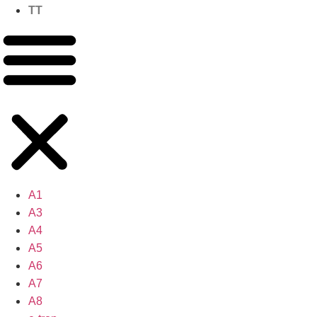
TT
A1
A3
A4
A5
A6
A7
A8