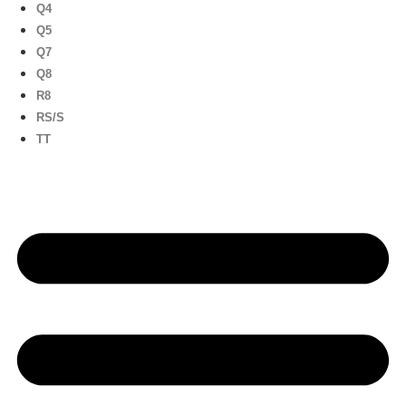
Q4
Q5
Q7
Q8
R8
RS/S
TT