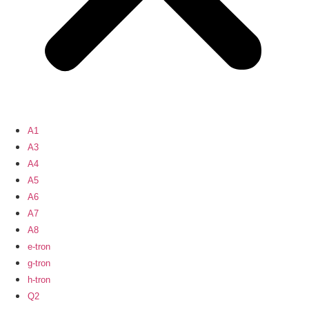
A1
A3
A4
A5
A6
A7
A8
e-tron
g-tron
h-tron
Q2