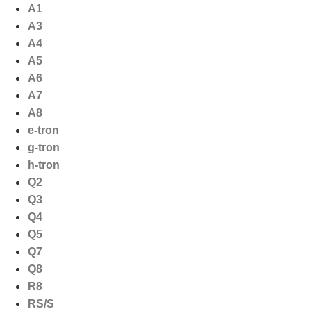
Ga
A1
naar
A3
de
A4
inhoud
A5
A6
A7
A8
e-tron
g-tron
h-tron
Q2
Q3
Q4
Q5
Q7
Q8
R8
RS/S