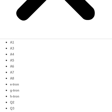
A1
A3
A4
A5
A6
A7
A8
e-tron
g-tron
h-tron
Q2
Q3