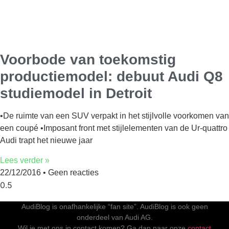
Voorbode van toekomstig
productiemodel: debuut Audi Q8
studiemodel in Detroit
•De ruimte van een SUV verpakt in het stijlvolle voorkomen van
een coupé •Imposant front met stijlelementen van de Ur-quattro
Audi trapt het nieuwe jaar
Lees verder »
22/12/2016
Geen reacties
AudiBlog is onafhankelijke “fan site”. AudiBlog is ook geen
onderdeel van Audi AG.
Wil je met ons in contact komen? Ga dan naar onze
contact