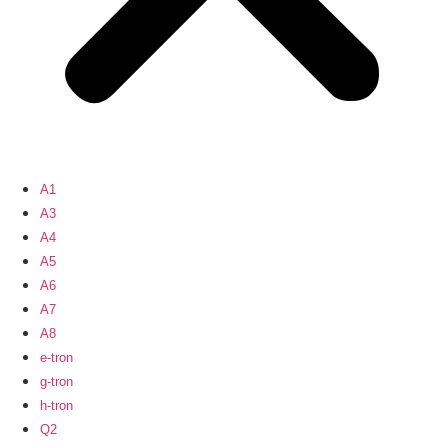
A1
A3
A4
A5
A6
A7
A8
e-tron
g-tron
h-tron
Q2