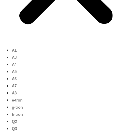
A1
A3
A4
A5
A6
A7
A8
e-tron
g-tron
h-tron
Q2
Q3