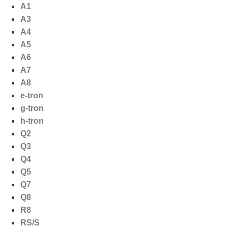
Ga
A1
naar
A3
de
A4
inhoud
A5
A6
A7
A8
e-tron
g-tron
h-tron
Q2
Q3
Q4
Q5
Q7
Q8
R8
RS/S