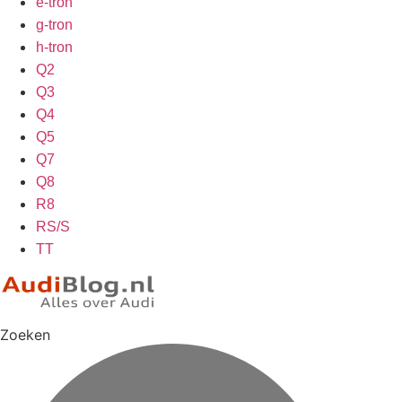
e-tron
g-tron
h-tron
Q2
Q3
Q4
Q5
Q7
Q8
R8
RS/S
TT
Zoeken