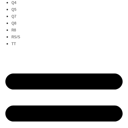
Q4
Q5
Q7
Q8
R8
RS/S
TT