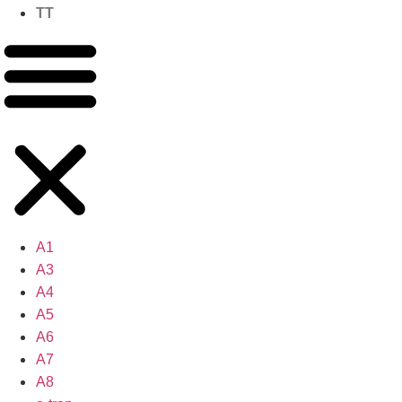
TT
A1
A3
A4
A5
A6
A7
A8